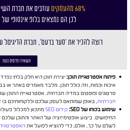
68% מהעסקים
עוזבים את חברת השיו
לכן הם נמצאים בלופ אינסופי של 
רוצה להכיר את ׳סער ברעם׳, חברת הדיגיטל ש
השאירו פרטים כעת
פיתוח אסטרטגיית תוכן:
יצירת תוכן היא חלק בלתי נפרד
איכות וכמות, וזה כולל תוכן. מלבד מאמרים באתר או בב
סרטונים ופוסטים במדיה חברתית. אסטרטגיית התוכן שלכם
חברתיות
, באופן שמותאם לעסק שלכם וללקוחותיכם בו ז
שימוש בכוחו של SEO:
קידום SEO
מתכוון למכלול פעולו
החיפושים. ביצוע אופטימיזציה של האתר והתוכן שלכם 
לשלם על כך. אולם, כדי להוציא לפועל את
האסטרטגיה 