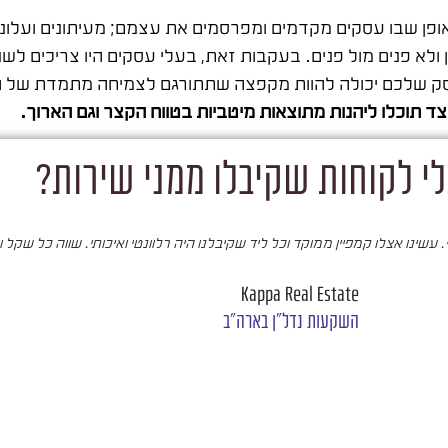
ופן שבו עסקים מקדמים ומפרסמים את עצמם; מעיתונים ועלוני
 ולא פנים מול פנים. בעקבות זאת, בעלי עסקים היו צריכים לש
העסק שלכם יכולה להוות מקפצה שתתורגם לצמיחה מתמדת של
צד תוכלו ליהנות מתוצאות מיטביות בטווח הקצר וגם הארוך.
י לקוחות שקיבלו ממני שירות?
עשינו אצלו קמפיין ממוקד וכל ליד שקיבלנו היה רלוונטי ואיכותי. שווה כל שקל 
Kappa Real Estate
השקעות נדל"ן בארה"ב