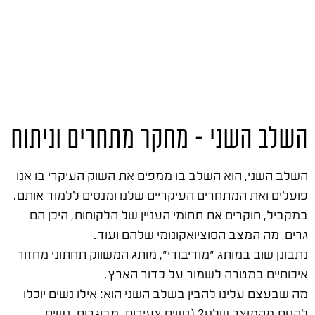
השלב השני – מחקר מתחרים וניתוח
השלב השני, הוא השלב בו ממפים את השוק העיקרי בו אנו
פועלים ואת המתחרים העיקריים שלנו ומנסים ללמוד אותם.
במקביל, חוקרים את תחומי העניין של הלקוחות, היכן הם
גרים, מה המצב הסוציואקונומי שלהם ועוד.
נתבונן שוב במותג "מודיבודי", מותג המשווק תחתוני מחזור
איכותיים במטרה לשמור על כדור הארץ.
מה שבעצם עלינו להבין בשלב השני הוא: אילו נשים יוכלו
להנות מהמוצר שלנו? (נשים צעירות, מבוגרות, נשים