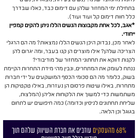
בתחילת ימי המחזור שלהן עם דימום כבד, כאלו שבדרך
כלל חוות דימום קל ועוד ועוד).
*אגב, לכל אחת מקבוצות הנשים הללו ניתן להקים קמפיין
ייחודי.
לאחר מכן, נבדוק היכן הנשים הללו נמצאות? מה הם הרגלי
הצריכה שלהן? אילו מוצרים הן קנו בעבר, ומה יגרום להן
לקנות דווקא את תחתוני המחזור של מודיבודי?
ננתח לעומק את המתחרים, ונבין מהי מידת התחרות הקיימת
בשוק, כלומר מה הם סכומי הכסף המושקעים על ידי חברות
מתחרות, באילו שיטות פרסום הן נעזרות, באילו טקטיקות הן
משתמשות כדי למשוך את הלקוחות אליהן (המלצות,
שליחת תחתונים לניסיון וכדומה) כמה חיפושים יש לתחום
בגוגל וכן הלאה.
68% מהעסקים
עוזבים את חברת השיווק שלהם תוך