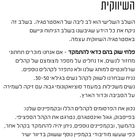
השיווקית
השלב השלישי הוא לב ליבה של האסטרטגיה. בשלב זה
ניקח את כל הידע שגיבשנו בשלב הניתוח וניישם
באסטרטגיה השיווקית עצמה.
פלחי שוק בהם כדאי להתמקד
– אם אנחנו מוכרים תחתוני
מחזור לנשים, אז נחליט על מספר מצומצם של קהלים
שרלוונטיים למותג שלנו ולא נתפזר לקהלים נוספים.
נניח שבחרנו לשווק לקהל נשים בגילאי 30-50.
נשים משכילות במעמד סוציואקונומי גבוה עם זיקה לשמירה
על הסביבה וכדור הארץ.
נכוון את הפרסומים לקהלים הללו ובקמפיינים שלנו:
בפייסבוק, גוגל ואינסטגרם, נטרגט את הקהל הספציפי.
בהמשך, ובקמפיינים נוספים, ניתן יהיה להתמקד בקהל אחר,
כפי שעשו מודיבודי בקמפיין נוסף ששווק בדיוור ישיר