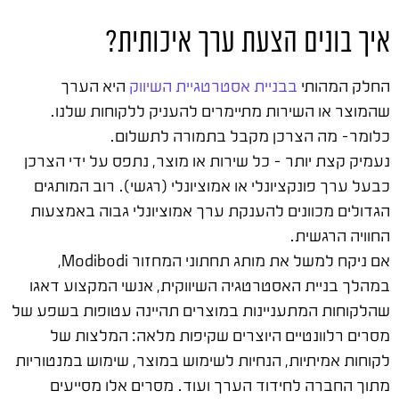
איך בונים הצעת ערך איכותית?
החלק המהותי
בבניית אסטרטגיית השיווק
היא הערך
שהמוצר או השירות מתיימרים להעניק ללקוחות שלנו.
כלומר- מה הצרכן מקבל בתמורה לתשלום.
נעמיק קצת יותר – כל שירות או מוצר, נתפס על ידי הצרכן
כבעל ערך פונקציונלי או אמוציונלי (רגשי). רוב המותגים
הגדולים מכוונים להענקת ערך אמוציונלי גבוה באמצעות
החוויה הרגשית.
אם ניקח למשל את מותג תחתוני המחזור Modibodi,
במהלך בניית האסטרטגיה השיווקית, אנשי המקצוע דאגו
שהלקוחות המתעניינות במוצרים תהיינה עטופות בשפע של
מסרים רלוונטיים היוצרים שקיפות מלאה: המלצות של
לקוחות אמיתיות, הנחיות לשימוש במוצר, שימוש במנטוריות
מתוך החברה לחידוד הערך ועוד. מסרים אלו מסייעים