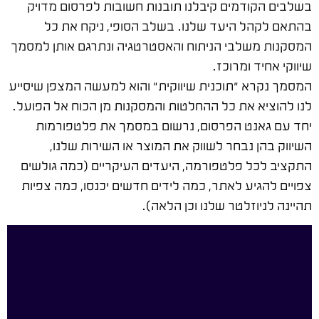
בשלבים הקודמים קיבלנו תובנות חשובות לפרסום מדויק
בהתאם לקהל היעד שלנו. בשלב הסופי, ניקח את כל
המסקנות משלבי הניתוח והאסטרטגיה ונתרגם אותן למסמך
שיווקי אחיד ומרוכז.
המסמך נקרא "תוכנית שיווקית" והוא למעשה המצפן שיסייע
לנו להוציא את כל ההחלטות והמסקנות מן הכוח אל הפועל.
יחד עם גאנט הפרסום, נרשום במסמך את פלטפורמות
השיווק בהן נבחר לשווק את המוצר או השירות שלנו,
התקציב לכל פלטפורמה, היעדים העיקריים (כמה גולשים
צפויים להגיע לאתר, כמה לידים חדשים יכנסו, כמה צפיות
תהיינה לניוזלטר שלנו וכן הלאה).