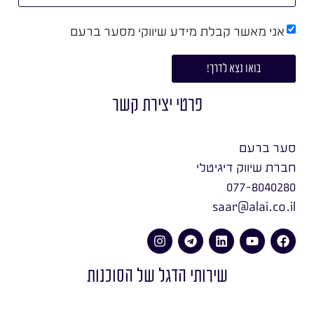
אני מאשר קבלת מידע שיווקי מסער ברעם
בואו נצא לדרך!
פרטי יצירת קשר
סער ברעם
חברת שיווק דיגיטלי
077-8040280
saar@alai.co.il
שירותי הדגל של הסוכנות