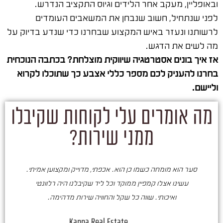
ובאופליין, מעקב אחר הלידים וגיוס התקציב הנדרש.
לפני שנתחיל, חשוב שנבחן את המשאבים העומדים
לרשותנו ונעזר באיש המקצוע שבחרנו כדי שנדע בדיוק על
מה לשים את הדגש.
אז איך בונים אסטרטגיה שיווקית מוצלחת? בכתבה הנוכחית
בחרנו להעניק לכם מספר כללי אצבע כך שתוכלו לקרוא
וליישם.
מה אומרים עלי לקוחות שקיבלו
ממני שירות?
סער הוא מומחה כשמו כן הוא. אכפתי, מדוייק ומקצוען אמיתי.
סע
עשינו אצלו קמפיין ממוקד וכל ליד שקיבלנו היה רלוונטי
ואיכותי. שווה כל שקל והחוויה שירות מדהימה.
ו
ש
Kappa Real Estate