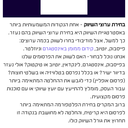
בחירת ערוצי השיווק
– אחת הנקודות המשמעותיות ביותר
באסטרטגיית השיווק היא בחירת ערוצי השיווק בהם נעזר.
כך למשל, אצל מודיבודי בחרו לשווק בכמה ערוצים:
פייסבוק, יוטיוב,
קידום ממומן באינסטגרם
וניוזלטר.
אנחנו נוכל לבחור- האם לשווק את הפרסומים שלנו
בפייסבוק, אינסטגרם, לינקדאין, יוטיוב או טיקטוק? אולי נעזר
בדיוור ישיר? או בכלל נפרסם בטלוויזיה או בשלטי חוצות?
(פרסום אופליין) כדי לגבש את ההחלטה המתאימה ביותר
עבור העסק, מומלץ להתייעץ עם יועץ שיווקי או עם סוכנות
פרסום מקצועית.
ברוב המקרים בחירת הפלטפורמה המתאימה ביותר
לפרסום היא קריטית, והחלטה לא מחושבת בנקודה זו
תחרוץ את גורל השיווק כולו.