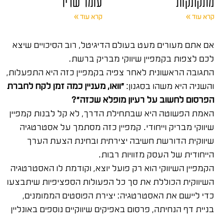
מתקתקות
עומר שריר
קרא עוד »
קרא עוד »
אם אתם מעורים מעט בעולם הדיגיטל, רוב הסיכויים שיצא
לכם לצפות בקמפיין שיווקי מבריק ברשת.
התגובה הראשונית לאחר צפיה בקמפיין כזה היא התפעלות,
והשניה היא משהו בסגנון:
"וואו, מעניין כמה זמן לקח לחברת
הפרסום לחשוב על רעיון מופלא שכזה"?
האמת הפשוטה היא שבתחילת הדרך, לא קל לבנות קמפיין
שיווקי מבריק וייחודי. קמפיין כזה מסתמך על אסטרטגיה
שיווקית הדורשת חשיבה יצירתית ובחינת הצעת הערך
הייחודית של העסק מזוויות רבות.
הקמפיין השיווקי הוא רק פועל יוצא, וקודמת לו האסטרטגיה
השיווקית הכוללת את סך כל הפעולות הספציפיות שיתבצעו
כדי ליישם את האסטרטגיה: יצירת הפוסטים הממומנים,
בניית דף הנחיתה, פרסום באפיקים שיווקיים נוספים באונליין