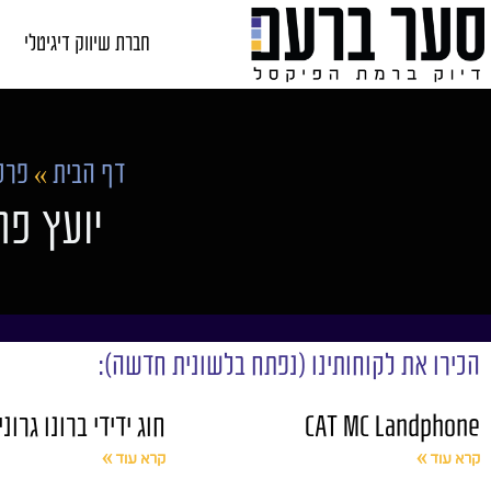
חברת שיווק דיגיטלי
דף הבית
»
פרס
יועץ פר
הכירו את לקוחותינו (נפתח בלשונית חדשה):
CAT MC Landphone
חוג ידידי ברונו גרונ
קרא עוד »
קרא עוד »