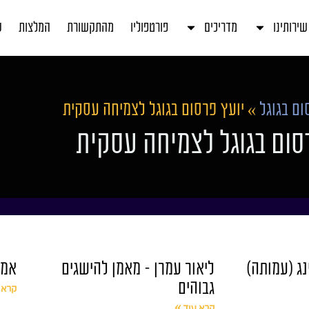
שירותינו
מדריכים
פורטפוליו
מהתקשורת
המלצות
ע
ום בגוגל
»
יועץ פרסום בגוגל לצמיחה עסקית
סום בגוגל לצמיחה עסקית
ינג (עמותה)
ליאור עמרן – מאמן להישגים
אמור 
גבוהים
קרא 
קרא עוד »