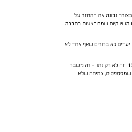
ניים לא מצליחים למדוד בצורה נכונה את ההחזר על
ד הסוף את הפעילויות השיווקיות שמתבצעות בחברה
יעדים לא ברורים שאף אחד לא
למשל, העלות הממוצעת לרכישת לקוח במגזר B2B עלתה ב-70% בחמש השנים האחרונות, בזמן שאחוזי ההמרה ירדו ב-15%. זה לא רק נתון – זה משבר
ת שמפספסים, צמיחה שלא