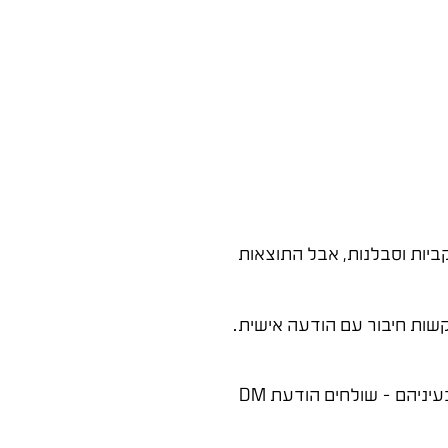
יבת עקביות וסבלנות, אבל התוצאות
קשות חיבור עם הודעה אישית.
השלב השני הוא חימום הקשר – להגיב על הפוסטים שלהם, לשתף תוכן רלוונטי, ולהפגין עניין אמיתי. רק אחרי שבנית נוכחות בעיניהם – שולחים הודעת DM