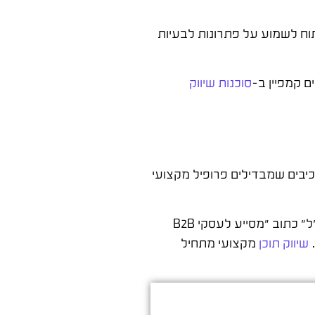
תוח לשמוע על פתרונות לבעיות
ם קמפיין ב-
סוכנות שיווק
כיבים שמבדילים פרופיל מקצועי
הכותרת המקצועית חייבת לענות על שאלה אחת: למה הלקוח הפוטנציאלי שלך ירצה לדעת על קיומך? במקום לכתוב "מנכ"ל" כתוב "מסייע לעסקי B2B
שיווק תוכן
מקצועי מתחיל