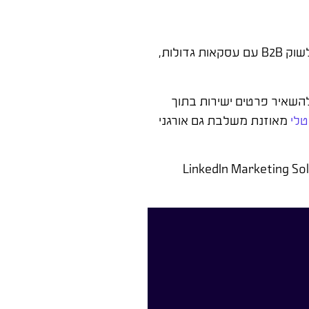
לינקדאין אדס יקר יחסית לפלטפורמות אחרות – עלות לקליק ממוצעת של 6-10 דולר. אבל כשהמוצר או השירות שלך מכוון לשוק B2B עם עסקאות גדולות,
Le שמאפשרות ללקוחות פוטנציאליים להשאיר פרטים ישירות בתוך
טלי
מאוזנת משלבת גם אורגני
LinkedIn Marketing Sol