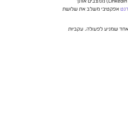
פוסטים שמספרים סיפורים על לקוחות, תוצאות, ולקחים מהשטח – אלה מקבלים אנגייג'מנט גבוה. מאמרים ארוכים (LinkedIn Articles) ממצבים אותך
רנט
אפקטיבי משלב את שלושת
 אישי-עסקי, ואחד שמניע לפעולה. עקביות