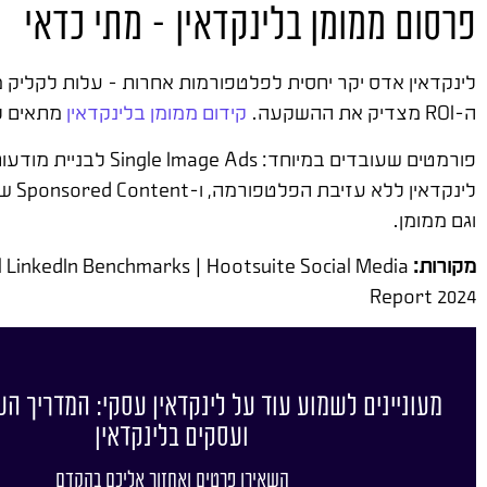
פרסום ממומן בלינקדאין – מתי כדאי
ה-ROI מצדיק את ההשקעה.
קידום ממומן בלינקדאין
מתאים לע
לינקדאין ללא עזיבת הפלטפורמה, ו-Sponsored Content שמגביר את הפוסטים הטובים ביותר שלך.
וגם ממומן.
מקורות:
al LinkedIn Benchmarks | Hootsuite Social Media
Report 2024
מעוניינים לשמוע עוד על לינקדאין עסקי: המדריך ה
ועסקים בלינקדאין
השאירו פרטים ואחזור אליכם בהקדם