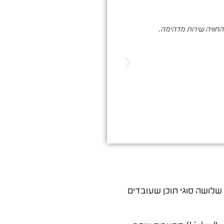
והחוויה שירות מדהימה.
סער ברעם הינו בעל מקצוע איכותי , א
הדיגיטלי. שיווק שמביא ת
שלושה סוגי תוכן שעובדים