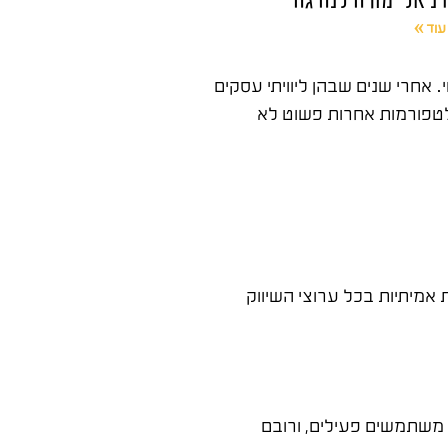
עוד »
 אחרי שנים שבהן ליוויתי עסקים
ם B2B, לבנות מוניטין ולפתוח דלתות שפלטפורמות אחרות פשוט לא
מיתיות בכל ערוצי השיווק
תית – הוא הרשת המקצועית הגדולה בעולם עם מעל 900 מיליון חברים. בישראל יש מעל 3 מיליון משתמשים פעילים, ורובם