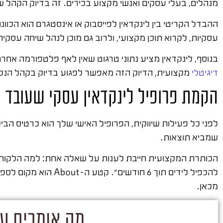
מנהלים, בעלי עסקים ואנשי מקצוע בכירים. זה בדיוק הקהל שמ
ההבדל הקריטי בין לינקדאין לפייסבוק או אינסטגרם הוא הכו
עסקיות, לקרוא תוכן מקצועי, ולרוב גם מוכן לנהל שיחה עסקי
בנוסף, לינקדאין מציע נתוני טרגוט שאין לאף פלטפורמה אחרת:
דיגיטלי
מקצועית, הדיוק הזה מאפשר לפגוע בדיוק בקהל הנכו
הקמת פרופיל לינקדאין עסקי שעובד
לפני כל פעילות שיווקית, הפרופיל האישי שלך הוא כרטיס הב
שמביא תוצאות.
להכפיל לידים תוך 6 חודשים". קטע ה-About הוא מקום לספר את הסיפור – מה אתה עושה, למי אתה עוזר, ומה מייחד אותך.
מכאן.
מה אומרים על