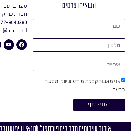
השאירו פרטים
סער ברעם
חברת שיווק ד
077-8040280
r@alai.co.il
אני מאשר קבלת מידע שיווקי מסער
ברעם
בואו נצא לדרך!
אודות
שירותים
מדריכים
פורטפוליו
תנאי שימוש
נכסי