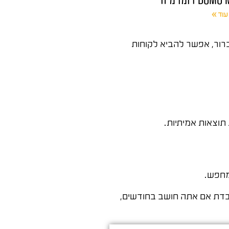
עוד »
כים להם אסטרטגיה חכמה. עם 2,000-3,000 ש״ח בחודש וכיווןברור, אפשר להביא לקוחות
וצאות אמיתיות.
ל הארץ. התוכנית לעסק קטן עובדת אם אתה חושב בחודשים,