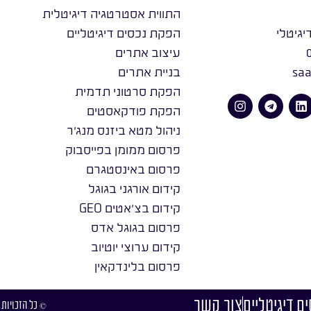
התווית אסטרטגיה דיגיטלית
יגיטלי
הפקת נכסים דיגיטליים
עיצוב אתרים
saa
בניית אתרים
הפקת סרטוני תדמית
הפקת פודקאסטים
ניהול מטא ביזנס מנג׳ר
פרסום ממומן בפייסבוק
פרסום באינסטגרם
קידום אורגני בגוגל
קידום בצ׳אטים GEO
פרסום בגוגל אדס
קידום ערוצי יוטיוב
פרסום בלינדקאין
ם דיגיטליים
צור קשר
© כל הזכויות