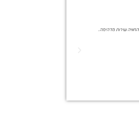
והחוויה שירות מדהימה.
סער ברעם הינו בעל מקצוע איכותי , א
הדיגיטלי. שיווק שמביא ת