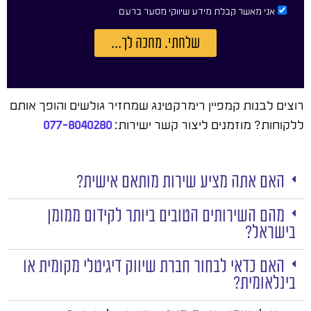
אני מאשר קבלת מידע שיווקי מסער ברעם
שלחתי. מחכה לך...
רוצים לבנות קמפיין רימרקטינג שמחזיר גולשים והופך אותם
ללקוחות? מוזמנים ליצור קשר ישירות:
077-8040280
האם אתה מציע שירות מותאם אישית?
מהם השירותים הטובים ביותר לקידום ממומן
בישראל?
האם כדאי לבחור חברת שיווק דיגיטלי מקומית או
בינלאומית?