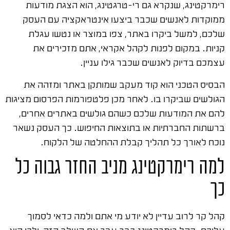
רימרקטינג, שנקרא גם רי-טרגטינג, הוא הצגת מודעות
ממוקדות לאנשים שכבר ביצעו אינטראקציה עם העסק
שלכם, למשל ביקרו באתר, צפו במוצר או נטשו עגלת
קניות. במקום לפנות לקהל אקראי, אתם מזכירים את
עצמכם בדיוק לאנשים שכבר גילו עניין.
הבסיס הטכני הוא קוד מעקב שמותקן באתר ומזהה את
הגולשים שביקרו בו. לאחר מכן פלטפורמות הפרסום מציגות
להם את המודעות שלכם כשהם גולשים באתרים אחרים,
ברשתות החברתיות או בתוצאות החיפוש. כך העסק נשאר
נוכח לאורך כל תהליך קבלת ההחלטה של הלקוח.
למה רימרקטינג מניב החזר גבוה כל
כך
קהל קר לרוב עדיין לא יודע מי אתם ולמה כדאי לסמוך
עליכם. קהל רימרקטינג כבר עבר את השלב הזה, ולכן הוא