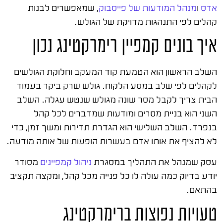
אדס
ו
מנהל המודעות של פייסבוק
, שמאפשרים לבנות
קהלים לפי התנהגות מדויקת של הגולש.
איך בונים קמפיין רימרקטינג נכון
השלב הראשון הוא הטמעת קוד המעקב וחלוקת הגולשים
לקהלים לפי שלב במסע הלקוח. גולש שרק ביקר בעמוד
הבית צריך לקבל מסר שונה מגולש שנטש עגלה. השלב
השני הוא בניית מסרים ומודעות שמדברים לכל קהל
בנפרד. השלב השלישי הוא הגדרת תדירות ומשך זמן, כדי
לא להציף את אותו אדם בעשרות הופעות של אותה מודעה.
עסק שמנהל את התהליך במסגרת
ניהול קמפיינים
מסודר
יודע בדיוק כמה עולה לו כל פנייה מכל קהל, ומקצה תקציב
בהתאם.
טעויות נפוצות ברימרקטינג