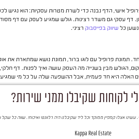
ופיל אישי, הדף נבנה כדי לשרת מטרות עסקיות: הוא נגיש לכל
. דף עסקי גם משדר רצינות. גולש שמגיע לעסק עם דף מסודר 
נשען כל
שיווק בפייסבוק
רציני.
 תמונת פרופיל עם לוגו ברור, תמונת נושא שמתארת את אופי
ם, הגולש מבין בשנייה מה העסק עושה ואיך לפנות. דף חלקי,
ם האלה היא חד פעמית, אבל ההשפעה שלה על כל מי שמגיע 
י לקוחות שקיבלו ממני שירות?
עשינו אצלו קמפיין ממוקד וכל ליד שקיבלנו היה רלוונטי ואיכותי. שווה כל שקל 
Kappa Real Estate