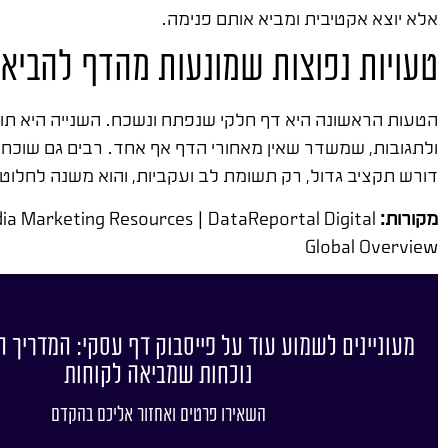
אלא יוצא אקטיבית ומביא אותם פנימה.
טעויות נפוצות שמונעות מהדף להביא
הטעות הראשונה היא דף חלקי שנפתח ונשכח. השנייה היא ת
ולתגובות, שמשדר שאין מאחורי הדף אף אחד. רבים גם שוכחים
דורש תקציב גדול, רק תשומת לב ועקביות, והוא משנה לחלוטי
מקורות:
dia Marketing Resources | DataReportal Digital
Global Overview
מעוניינים לשמוע עוד על פייסבוק דף עסקי: המדריך 
נוכחות שמביאה לקוחות
השאירו פרטים ואחזור אליכם בהקדם