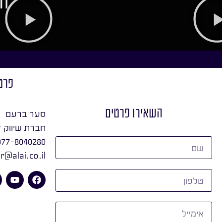
חו
פרט
השאירו פרטים
סער ברעם
חברת שיווק ד
077-8040280
r@alai.co.il