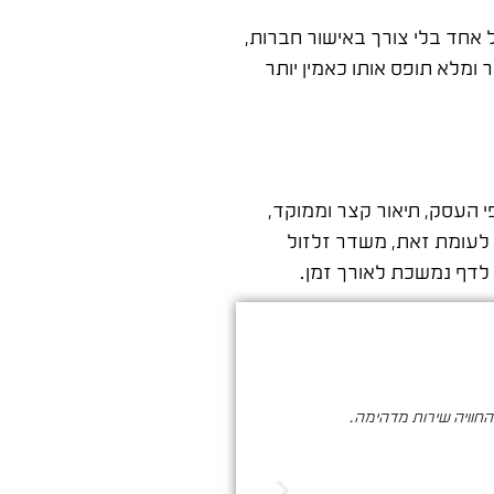
 אחד בלי צורך באישור חברות,
ומלא תופס אותו כאמין יותר
 העסק, תיאור קצר וממוקד,
 לעומת זאת, משדר זלזול
לדף נמשכת לאורך זמן.
והחוויה שירות מדהימה.
סער ברעם הינו בעל מקצוע איכותי , א
הדיגיטלי. שיווק שמביא ת