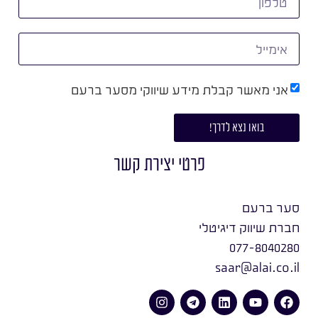
אני מאשר קבלת מידע שיווקי מסער ברעם
בואו נצא לדרך!
פרטי יצירת קשר
סער ברעם
חברת שיווק דיגיטלי
077-8040280
saar@alai.co.il