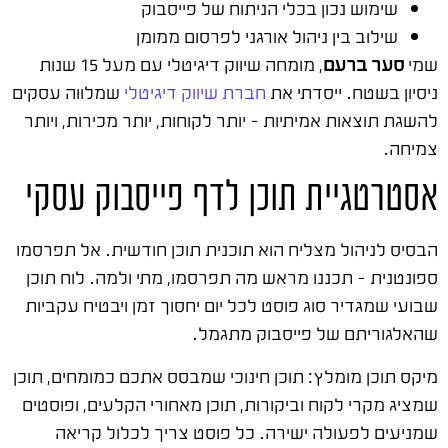
שימוש נכון בכלי הניתוח של פייסבוק
שילוב בין ניהול אורגני לפרסום ממומן
שמי
סער ברעם
, מומחה שיווק דיגיטלי עם מעל 15 שנות
ניסיון בשטח. ייסדתי את
חברת שיווק דיגיטלי
שמלווה עסקים
להשגת תוצאות אמיתיות – יותר לקוחות, יותר מכירות, ויותר
צמיחה.
אסטרטגיית תוכן לדף פייסבוק עסקי
הבסיס לניהול מצליח הוא תוכנית תוכן חודשית. אל תפרסמו
ספונטנית – תכננו מראש מה תפרסמו, מתי ולמה. לוח תוכן
שבועי שמגדיר סוג פוסט לכל יום יחסוך זמן ויבטיח עקביות
שהאלגוריתם של פייסבוק מתגמל.
מיקס תוכן מומלץ: תוכן חינוכי שמבסס אתכם כמומחים, תוכן
שמציג מקרי לקוח וביקורות, תוכן מאחורי הקלעים, ופוסטים
שמניעים לפעולה ישירה. כל פוסט צריך לכלול קריאה