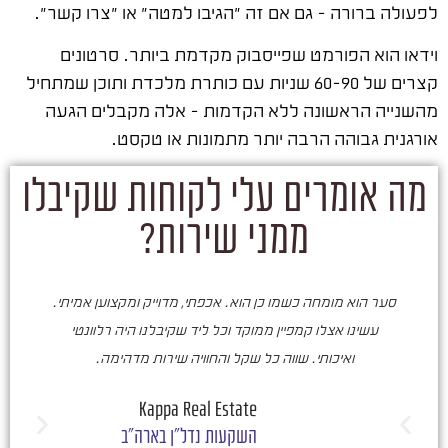
לפעולה ברורה – גם אם זה "הגיבו למטה" או "צרו קשר".
וידאו הוא הפורמט שפייסבוק מקדמת ביותר. סרטונים
קצרים של 60-90 שניות עם כותרת מלכדת ותוכן שמתחיל
מהשנייה הראשונה ללא הקדמות – אלה מקבלים הגעה
אורגנית גבוהה הרבה יותר מתמונות או טקסט.
מה אומרים עלי לקוחות שקיבלו
ממני שירות?
סער הוא מומחה כשמו כן הוא. אכפתי, מדוייק ומקצוען אמיתי.
סע
עשינו אצלו קמפיין ממוקד וכל ליד שקיבלנו היה רלוונטי
ואיכותי. שווה כל שקל והחוויה שירות מדהימה.
ו
ש
Kappa Real Estate
השקעות נדל"ן בארה"ב