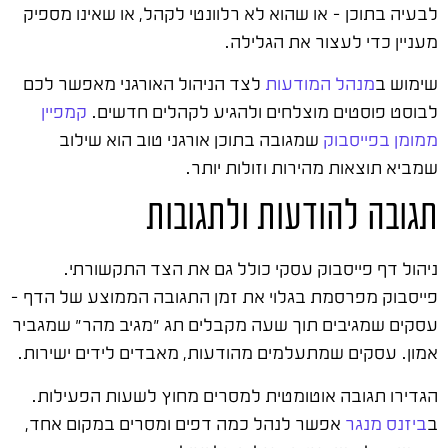
לבעיה בתוכן – או שהוא לא רלוונטי לקהל, או שאינו מספיק
מעניין כדי לעצור את הגלילה.
שימוש ב
מנהל המודעות
לצד הניהול האורגני מאפשר לכם
לבוסט פוסטים מוצלחים ולהגיע לקהלים חדשים.
קמפיין
ממומן בפייסבוק
שמגובה בתוכן אורגני טוב הוא שילוב
שמביא תוצאות מהירות וזולות יותר.
תגובה להודעות ולתגובות
ניהול דף פייסבוק עסקי כולל גם את הצד התקשורתי.
פייסבוק מפרסמת בגלוי את זמן התגובה הממוצע של הדף –
עסקים שמגיבים תוך שעה מקבלים תג "מגיב מהר" שמגביר
אמון. עסקים שמתעלמים מהודעות, מאבדים לידים ישירות.
הגדירו תגובה אוטומטית למסרים מחוץ לשעות הפעילות.
ב
ביזנס מנגר
אפשר לנהל כמה דפים ומסרים במקום אחד,