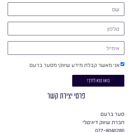
אני מאשר קבלת מידע שיווקי מסער ברעם
בואו נצא לדרך!
פרטי יצירת קשר
סער ברעם
חברת שיווק דיגיטלי
077-8040280