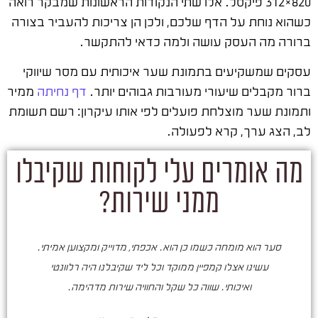
820×312 פיקסל. אלו שתי הנקודות הראשונות שמבקר רואה
כשהוא נוחת על הדף שלכם, ולכן הן צריכות להעביר בצורה
ברורה מה העסק עושה ולמה כדאי להתקשר.
עסקים שמשקיעים בתמונת שער איכותית עם מסר שיווקי
ברור מקבלים שיעורי מעורבות גבוהים יותר.
דף נחיתה
ממיר
ותמונת שער מוצלחת פועלים לפי אותו עיקרון: רשם תשומת
לב, הצג ערך, קרא לפעולה.
מה אומרים עלי לקוחות שקיבלו
ממני שירות?
סער הוא מומחה כשמו כן הוא. אכפתי, מדוייק ומקצוען אמיתי.
סע
עשינו אצלו קמפיין ממוקד וכל ליד שקיבלנו היה רלוונטי
ואיכותי. שווה כל שקל והחוויה שירות מדהימה.
ו
ש