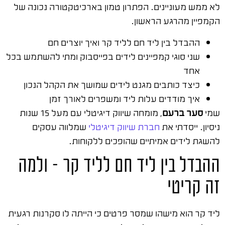
לא ממש מעוניינים. הפתרון טמון בארכיטקטורה נכונה של
הקמפיין מהרגע הראשון.
ההבדל בין ליד חם לליד קר ואיך יוצרים חם
שני סוגי קמפיינים לידים בפייסבוק ומתי להשתמש בכל
אחד
כיצד כותבים מגנט לידים שמושך את הקהל הנכון
איך מודדים עלות ליד ומשפרים לאורך זמן
שמי
סער ברעם
, מומחה שיווק דיגיטלי עם מעל 15 שנות
ניסיון. ייסדתי את
חברת שיווק דיגיטלי
שמלווה עסקים
להשגת לידים אמיתיים שהופכים ללקוחות.
ההבדל בין ליד חם לליד קר – ולמה
זה קריטי
ליד קר הוא מישהו שמסר פרטים כי הייתה לו סקרנות רגעית