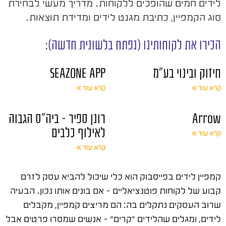
לידים חמים שהופכים ללקוחות. מדריך מעשי לבחירת
סוג הקמפיין, כתיבת מגנט לידים ומדידת תוצאות.
הכירו את לקוחותינו (נפתח בלשונית חדשה):
חיזוק ובינוי בע"מ
SEAZONE APP
קרא עוד »
קרא עוד »
Arrow
רונן ספיר – ביה"ס הגבוה
לאילוף כלבים
קרא עוד »
קרא עוד »
קמפיין לידים בפייסבוק הוא כלי שיכול להביא עסק לזרם
קבוע של לקוחות פוטנציאליים – אם בונים אותו נכון. הבעיה
שרוב העסקים נתקלים בה: הם מריצים קמפיין, מקבלים
לידים, ומגלים שהלידים "קרים" – אנשים שמסרו פרטים אבל