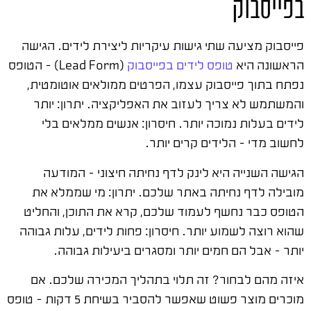
בפייסבוק
פייסבוק מציעה שתי גישות עיקריות ליצירת לידים. הגישה
הראשונה היא
טופס לידים בפייסבוק
(Lead Form) – הטופס
נפתח בתוך פייסבוק עצמו, הפרטים ממולאים אוטומטית,
והמשתמש לא צריך לעזוב את האפליקציה. יתרון: יותר
לידים בעלות נמוכה יותר. חיסרון: אנשים ממלאים בלי
לחשוב מדי – הלידים קרים יותר.
הגישה השנייה היא לינק לדף נחיתה חיצוני – המודעה
מובילה לדף נחיתה באתר שלכם. יתרון: מי שממלא את
הטופס כבר נחשף לעמוד שלכם, קרא את התוכן, והחליט
שהוא רוצה לשמוע יותר. חיסרון: פחות לידים, עלות גבוהה
יותר – אבל הם חמים יותר ומסגרים ביעילות גבוהה.
איזה מהם לבחור? זה תלוי בתהליך המכירה שלכם. אם
מוכרים מוצר פשוט שאפשר להסביר בשיחת 5 דקות – טופס