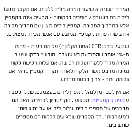
המדד השני הוא שיעור המרה מליד ללקוח. אם מקבלים 100
לידים בחודש ורק 2 הופכים ללקוחות – הבעיה אינה בקמפיין
אלא בתהליך המכירה. קמפיין לידים מצוין עם תהליך מכירה
גרוע שווה פחות מקמפיין ממוצע עם אנשי מכירות מצוינים.
שבועי: בדקו CTR (אחוז הקלקה) על המודעות – פחות
מ-1% אומר שהמודעה לא עוצרת. חודשי: בדקו שיעור
המרה מליד ללקוח ועלות רכישה. אם עלות רכישת לקוח
נמוכה מרבע משווי הלקוח לאורך זמן – הקמפיין כדאי. אם
גבוהה יותר – צריך לבנות מחדש.
אם אין לכם זמן לנהל קמפיין לידים בעצמכם, שקלו לעבוד
עם
ניהול קמפיינים
מקצועי. הקריטריון לבחירה: האם הם
מדברים על מספרי לידים ועלות ליד, או על "חשיפות"
ו"מעורבות". רק מספרים שמגיעים ללקוח הם מספרים
שחשובים.