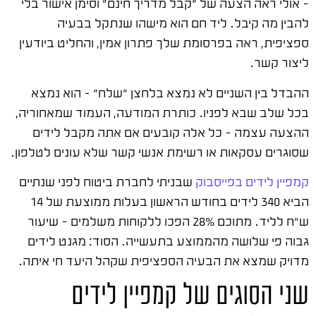
– אולי ראה הצעה של "קבל מדריך חינם" וסימן אישור בלי
להבין מה קיבל. ליד חם הוא מישהו שנתקל בבעיה
ספציפית, ראה בפרסומת שלך פתרון אמין, והחליט ביודעין
ליצור קשר.
ההבדל בין השניים לא נמצא בלחצן "שלח" – הוא נמצא
בכל שלב שבא לפניו. כותרת המודעה, העמוד שמאחוריה,
ההצעה עצמה – כל אלה קובעים אם אתה מקבל לידים
שסוגרים עסקאות או רשימת אנשי קשר שלא עונים לטלפון.
קמפיין לידים בפייסבוק
שבניתי לחברת ביטוח לפני שנתיים
הביא 340 לידים בחודש הראשון בעלות ממוצעת של 14
ש"ח לליד. מתוכם 28% הפכו ללקוחות משלמים – שיעור
גבוה פי שלושה מהממוצע בתעשייה. הסוד: מגנט לידים
מדויק שמצא את הבעיה הספציפית שקהל היעד חי איתה.
שני הסוגים של קמפיין לידים