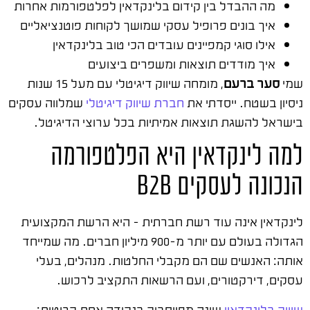
מה ההבדל בין קידום בלינקדאין לפלטפורמות אחרות
איך בונים פרופיל עסקי שמושך לקוחות פוטנציאליים
אילו סוגי קמפיינים עובדים הכי טוב בלינקדאין
איך מודדים תוצאות ומשפרים ביצועים
שמי
סער ברעם
, מומחה שיווק דיגיטלי עם מעל 15 שנות
ניסיון בשטח. ייסדתי את
חברת שיווק דיגיטלי
שמלווה עסקים
בישראל להשגת תוצאות אמיתיות בכל ערוצי הדיגיטל.
למה לינקדאין היא הפלטפורמה
הנכונה לעסקים B2B
לינקדאין אינה עוד רשת חברתית – היא הרשת המקצועית
הגדולה בעולם עם יותר מ-900 מיליון חברים. מה שמייחד
אותה: האנשים שם הם מקבלי החלטות. מנהלים, בעלי
עסקים, דירקטורים, ועם הרשאות התקציב לרכוש.
שיווק בלינקדאין
שונה מפייסבוק בנקודה אחת קריטית: