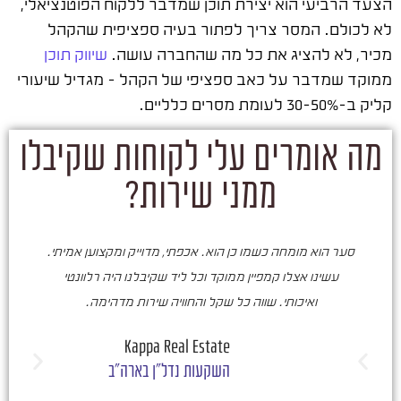
הצעד הרביעי הוא יצירת תוכן שמדבר ללקוח הפוטנציאלי,
לא לכולם. המסר צריך לפתור בעיה ספציפית שהקהל
מכיר, לא להציג את כל מה שהחברה עושה.
שיווק תוכן
ממוקד שמדבר על כאב ספציפי של הקהל – מגדיל שיעורי
קליק ב-30-50% לעומת מסרים כלליים.
מה אומרים עלי לקוחות שקיבלו
ממני שירות?
סער הוא מומחה כשמו כן הוא. אכפתי, מדוייק ומקצוען אמיתי.
סע
עשינו אצלו קמפיין ממוקד וכל ליד שקיבלנו היה רלוונטי
ואיכותי. שווה כל שקל והחוויה שירות מדהימה.
ו
ש
Kappa Real Estate
השקעות נדל"ן בארה"ב