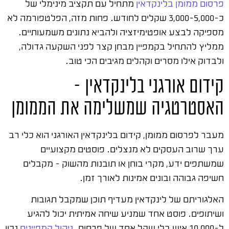
פרסום ממומן בלינקדאין
מתחיל עם תקציב מינימלי של
כ-3,000-5,000 שקלים לחודש. פחות מזה, הפלטפורמה לא
מספיקה לבצע אופטימיזציה ולהביא נתונים משמעותיים.
ממליץ להתחיל בקמפיין מבחן קצר לפני השקעה גדולה,
ולבדוק אילו מסרים וקהלים מגיבים הכי טוב.
קידום אורגני בלינקדאין –
האסטרטגיה שמשלימה את הממומן
מעבר לפרסום ממומן, קידום בלינקדאין האורגני הוא כלי רב
ערך שרוב העסקים לא מנצלים. פוסטים מקצועיים
שמשתפים ידע, מקרי בוחן או תובנות מהשוק – מקבלים
חשיפה גבוהה ובונים אמינות לאורך זמן.
האלגוריתם של לינקדאין מעדיף תוכן שמקבל תגובות
ושיתופים. פוסט אחד שמניע שיחה אמיתית יכול להגיע
ל-10,000 איש בלי שקל אחד של פרסום.
ניהול קמפיינים
נכון