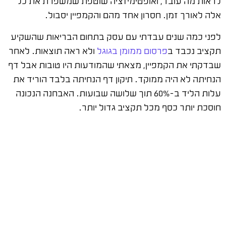
לראות מה עובד, ואופטימיזציה שוטפת שמשפרת את כל
אלה לאורך זמן. חסרון אחד מהם והקמפיין יסבול.
לפני כמה שנים עבדתי עם עסק בתחום הבריאות שהשקיע
תקציב נכבד ב
פרסום ממומן בגוגל
ולא ראה תוצאות. לאחר
שבדקתי את הקמפיין, מצאתי שהמודעות היו טובות אבל דף
הנחיתה לא היה ממוקד. תיקון דף הנחיתה בלבד הוריד את
עלות הליד ב-60% תוך שלושה שבועות. האבחנה הנכונה
חוסכת יותר כסף מכל תקציב גדול יותר.