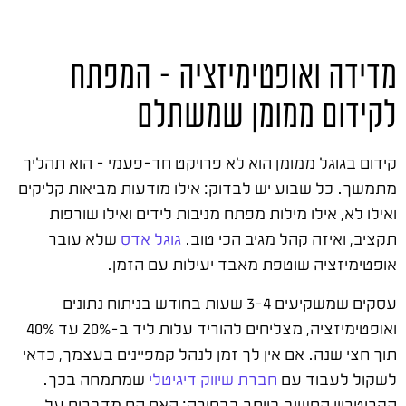
מדידה ואופטימיזציה – המפתח
לקידום ממומן שמשתלם
קידום בגוגל ממומן הוא לא פרויקט חד-פעמי – הוא תהליך
מתמשך. כל שבוע יש לבדוק: אילו מודעות מביאות קליקים
ואילו לא, אילו מילות מפתח מניבות לידים ואילו שורפות
תקציב, ואיזה קהל מגיב הכי טוב.
גוגל אדס
שלא עובר
אופטימיזציה שוטפת מאבד יעילות עם הזמן.
עסקים שמשקיעים 3-4 שעות בחודש בניתוח נתונים
ואופטימיזציה, מצליחים להוריד עלות ליד ב-20% עד 40%
תוך חצי שנה. אם אין לך זמן לנהל קמפיינים בעצמך, כדאי
לשקול לעבוד עם
חברת שיווק דיגיטלי
שמתמחה בכך.
הקריטריון החשוב ביותר בבחירה: האם הם מדברים על