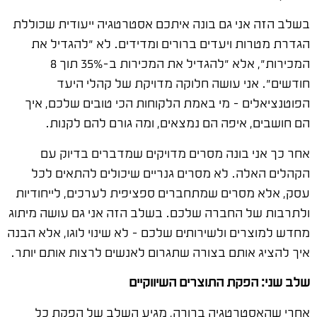
בשלב הזה אני גם בונה איתכם אסטרטגיה ייעודית שכוללת
הגדרת מטרות ויעדים ברורים ומדידים. לא "להגדיל את
המכירות", אלא "להגדיל את המכירות ב-35% תוך 8
חודשים". אני עושה חלוקה מדויקת של קהלי היעד
הפוטנציאלים – מי באמת הלקוחות הכי טובים שלכם, איך
הם חושבים, איפה הם נמצאים, ומה גורם להם לקנות.
אחר כך אני בונה מסרים מדויקים שמדברים בדיוק עם
הקהלים האלה. לא מסרים גנריים שיכולים להתאים לכל
עסק, אלא מסרים שמתחברים ספציפית לערכים, לייחודיות
ולתרבות של החברה שלכם. בשלב הזה אני גם עושה מיתוג
מחדש למוצרים ולשירותים שלכם – לא שינוי לוגו, אלא הבנה
איך להציג אותם בצורה שתגרום לאנשים לרצות אותם יותר.
שלב שני: הפקת התוצרים השיווקיים
אחרי שהאסטרטגיה ברורה, מגיע השלב של הפקת כל