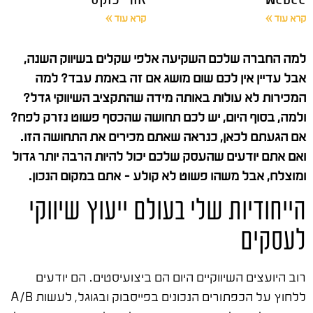
קרא עוד »
קרא עוד »
למה החברה שלכם השקיעה אלפי שקלים בשיווק השנה,
אבל עדיין אין לכם שום מושג אם זה באמת עבד? למה
המכירות לא עולות באותה מידה שהתקציב השיווקי גדל?
ולמה, בסוף היום, יש לכם תחושה שהכסף פשוט נזרק לפח?
אם הגעתם לכאן, כנראה שאתם מכירים את התחושה הזו.
ואם אתם יודעים שהעסק שלכם יכול להיות הרבה יותר גדול
ומוצלח, אבל משהו פשוט לא קולע – אתם במקום הנכון.
הייחודיות שלי בעולם ייעוץ שיווקי
לעסקים
רוב היועצים השיווקיים היום הם ביצועיסטים. הם יודעים
ללחוץ על הכפתורים הנכונים בפייסבוק ובגוגל, לעשות A/B