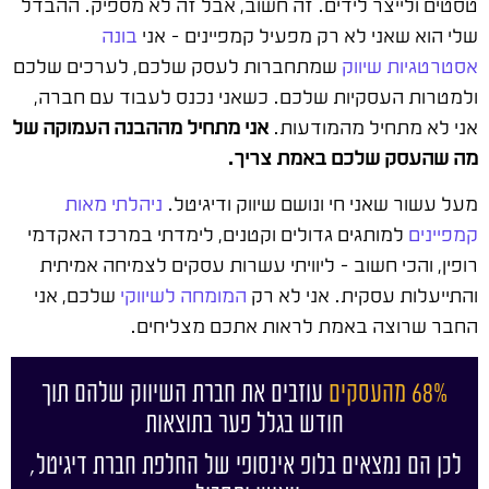
טסטים ולייצר לידים. זה חשוב, אבל זה לא מספיק. ההבדל
שלי הוא שאני לא רק מפעיל קמפיינים – אני
בונה
אסטרטגיות שיווק
שמתחברות לעסק שלכם, לערכים שלכם
ולמטרות העסקיות שלכם. כשאני נכנס לעבוד עם חברה,
אני לא מתחיל מהמודעות.
אני מתחיל מההבנה העמוקה של
מה שהעסק שלכם באמת צריך.
מעל עשור שאני חי ונושם שיווק ודיגיטל.
ניהלתי מאות
קמפיינים
למותגים גדולים וקטנים, לימדתי במרכז האקדמי
רופין, והכי חשוב – ליוויתי עשרות עסקים לצמיחה אמיתית
והתייעלות עסקית. אני לא רק
המומחה לשיווקי
שלכם, אני
החבר שרוצה באמת לראות אתכם מצליחים.
68% מהעסקים
עוזבים את חברת השיווק שלהם תוך
חודש בגלל פער בתוצאות
לכן הם נמצאים בלופ אינסופי של החלפת חברת דיגיטל,