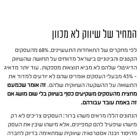
המחיר של שיווק לא מכוון
לפי מחקרים של התאחדות התעשיינים, 68% מהעסקים
הקטנים והבינוניים בישראל מדווחים על תחושה שהשיווק
הדיגיטלי שלהם לא מביא תוצאות מספקות. עוד יותר מדאיג
– 43% מבעלי העסקים אומרים שהם לא יודעים למדוד את
התשואה על ההשקעה השיווקית שלהם.
זה אומר שכמעט
מחצית מהעסקים משקיעים כסף בשיווק בלי שום מושג אם
זה באמת עובד עבורהם.
הנתונים הללו מראים משהו ברור: העסקים צריכים לא רק
מישהו שיפעיל להם קמפיינים, אלא מישהו שיבין את העסק
מהיסוד ויבנה אסטרטגיה שיווקית שמתאימה בדיוק לחברה