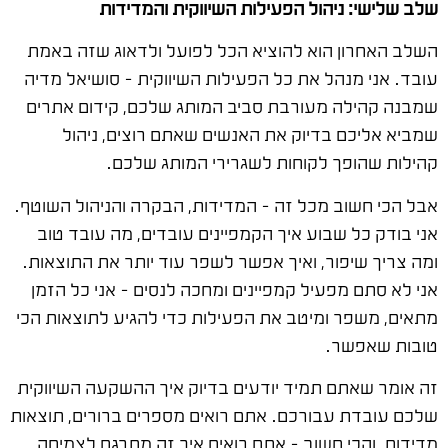
שלב שלישי: ניהול הפעילות השיווקית והמדידות
השלב האחרון הוא להוציא הכל לפועל ולדאוג שזה באמת
עובד. אני מנהל את כל הפעילות השיווקית – סושיאל מדיה
שמבנה קהילה מעורבת סביב המותג שלכם, קידום אתרים
שמביא אליכם בדיוק את האנשים שאתם רוצים, ניהול
קהילות שהופך לקוחות לשגרירי המותג שלכם.
אבל הכי חשוב מכל זה – המדידות, הבקרה והניהול השוטף.
אני בודק כל שבוע איך הקמפיינים עובדים, מה עובד טוב
ומה צריך שיפור, ואיך אפשר לשפר עוד יותר את התוצאות.
אני לא סתם מפעיל קמפיינים ומחכה לנסים – אני כל הזמן
מתאים, משפר ומיטב את הפעילות כדי להגיע לתוצאות הכי
טובות שאפשר.
זה אומר שאתם תמיד יודעים בדיוק איך ההשקעה השיווקית
שלכם עובדת עבורכם. אתם רואים מספרים ברורים, תוצאות
מדידות, והכי חשוב – אתם רואים איך זה מתרגם לצמיחה