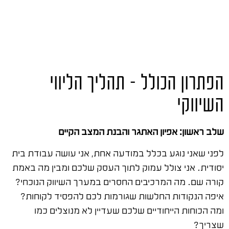
הפתרון הכולל – תהליך הליווי
השיווקי
שלב ראשון: אפיון האתגר והבנת המצב הקיים
לפני שאני נוגע בכלל במודעה אחת, אני עושה עבודת בית
יסודית. אני צולל עמוק לתוך העסק שלכם ומבין מה באמת
קורה שם. מה המרכיבים החסרים במערך השיווק הנוכחי?
איפה הנקודות החלשות שגורמות לכם להפסיד לקוחות?
ומה הכוחות הייחודיים שלכם שעדיין לא מנוצלים כמו
שצריך?