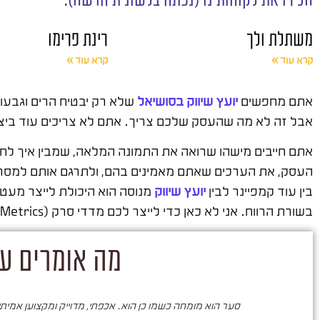
משתלת ולך
רינת פרימו
קרא עוד »
קרא עוד »
אתם מחפשים
יועץ שיווק בסושיאל
שלא רק יבטיח הרים וגבעו
אבל זה לא מה שהעסק שלכם צריך. אתם לא צריכים עוד ביצוע
העסק, את הערכים שאתם מאמינים בהם, ולתרגם אותם למסרי
בין עוד קמפיינר לבין
יועץ שיווק
מנוסה הוא היכולת לייצר מעט
בשורת הרווח. אני לא כאן כדי לייצר לכם מדדי סרק (Vanity Metrics), אני כאן כדי לייצר לכם צמיחה עסקית והתייעלות עסקית רחבה.
מה אומרים על
סער הוא מומחה כשמו כן הוא. אכפתי, מדוייק ומקצוען אמיתי. 