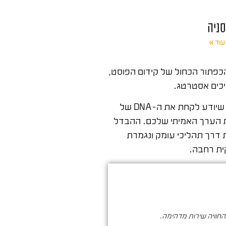
ניה
עוד »
כפתור הכחול של קידום הפוסט,
יכים אסטרטג.
אתם חייבים מישהו שרואה את התמונה המלאה, שמבין איך לחבר בין המותג שלכם לבין הקהל שבצד השני של המסך. מישהו שיודע לקחת את ה-DNA של
ת הערך האמיתי שלכם. ההבדל
דרך תהליכי עומק ונגמרת
והחוויה שירות מדהימה.
סער ברעם הינו בעל מקצוע איכותי , א