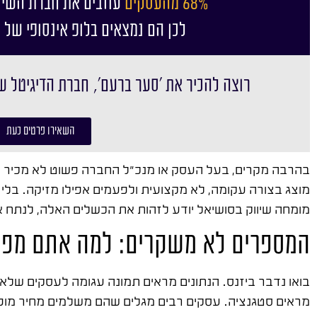
68% מהעסקים
עוזבים את חברת השיו
לכן הם נמצאים בלופ אינסופי של 
רוצה להכיר את ׳סער ברעם׳, חברת הדיגיטל ש
השאירו פרטים כעת
בהרבה מקרים, בעל העסק או מנכ"ל החברה פשוט לא מכיר עד
מוצג בצורה עקומה, לא מקצועית ולפעמים אפילו מזיקה. בלי י
מומחה שיווק בסושיאל יודע לזהות את הכשלים האלה, לנתח א
המספרים לא משקרים: למה אתם מפס
מראים סטגנציה. עסקים רבים מגלים שהם משלמים מחיר מופק