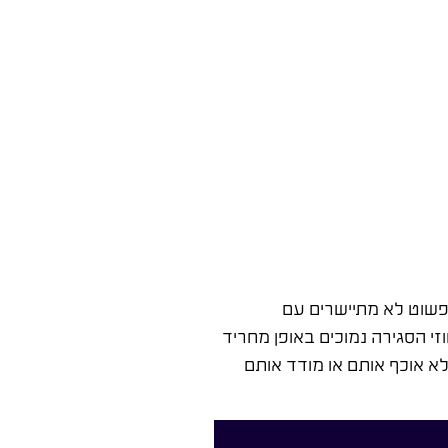
יי היא חוסר הלימה מוחלט (Misalignment). מהלכי השיווק פשוט לא מתיישרים עם
י הסגירה נמוכים באופן מחריד
 אוכף אותם או מודד אותם