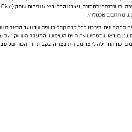
שים תחביב טכנולוגי.
 הקמפיינים ודיברנו לכל פלח קהל בשפה שלו ועל הכאבים שלו
נו בוידאו שממחיש את חווית השימוש. המעבר משיווק "על עיוו
טגיה הוכיח את עצמו מיד. עלות הליד צנחה ב-60%, והמערכת התחילה לייצר מכירות בצורה עקבי