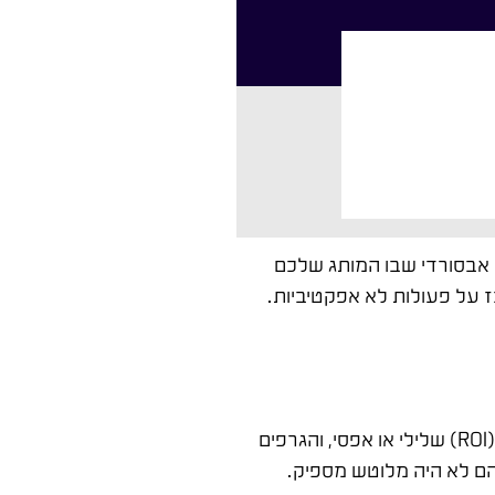
 אבסורדי שבו המותג שלכם
על פעולות לא אפקטיביות.
בואו נדבר ביזנס. הנתונים מראים תמונה עגומה לעסקים שלא עובדים נכון. עלויות הלידים מרקיעות שחקים, החזר ההשקעה (ROI) שלילי או אפסי, והגרפים
הם לא היה מלוטש מספיק.