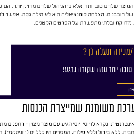
מוצר שלהם טוב יותר, אלא כי הניהול שלהם מדויק יותר. הם 
של חובבנים. הצלחה פוטנציאלית היא לא מילה גסה. אפשר להג
 מדויקת ובלתי מתפשרת על הפרטים הקטנים.
/מכירה תעלה לך?
 טובה יותר ממה שקורה כרגע!
לון
ערכת משומנת שמייצרת הכנסות
ינטרנטית. נקרא לו יוסי. יוסי הגיע עם מוצר מצוין – רחפנים 
בית, ללא בידול וללא פילוח. המסרים היו כלליים ("יוניסקס"), ה