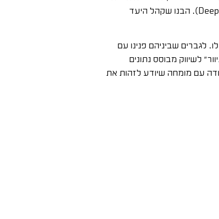
ברורה: שריפת תקציב ולידים לא רלוונטיים. יוסי היה קרוב לסגירה. כשנכנסתי לתמונה, עצרנו הכל וביצענו ניתוח עומק (Deep Dive). הבנו שקהל היעד
. לגברים שביניהם פנינו עם
ר" לשיווק מבוסס נתונים
ת. זה הכוח של עבודה עם מומחה שיודע לזהות את