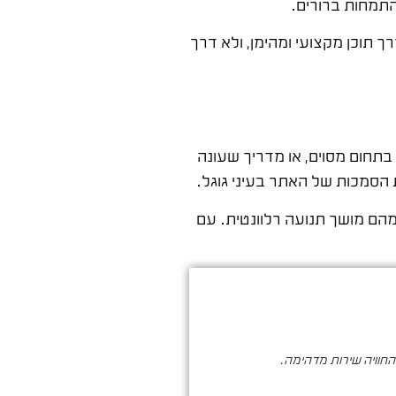
התמחות ברורים.
 תוכן מקצועי ומהימן, ולא דרך
בתחום מסוים, או מדריך שעונה
הסמכות של האתר בעיני גוגל.
הם מושך תנועה רלוונטית. עם
והחוויה שירות מדהימה.
סער ברעם הינו בעל מקצוע איכותי , א
הדיגיטלי. שיווק שמביא ת