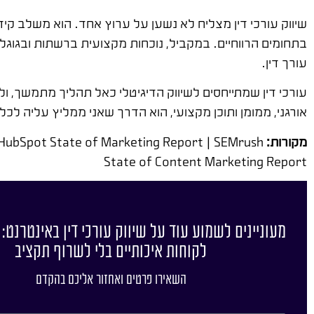
שיווק עורכי דין מצליח לא נשען על ערוץ אחד. הוא משלב קידו
בתחומים הרווחיים. במקביל, נוכחות מקצועית ברשתות ובגוגל
עורך דין.
עורכי דין שמתייחסים לשיווק הדיגיטלי כאל תהליך מתמשך, ו
אורגני, ממומן ותוכן מקצועי, הוא הדרך שאני ממליץ עליה ל
מקורות:
| HubSpot State of Marketing Report | SEMrush
State of Content Marketing Report
מעוניינים לשמוע עוד על שיווק עורכי דין באינטרנט: 
לקוחות איכותיים בלי לשרוף תקציב
השאירו פרטים ואחזור אליכם בהקדם