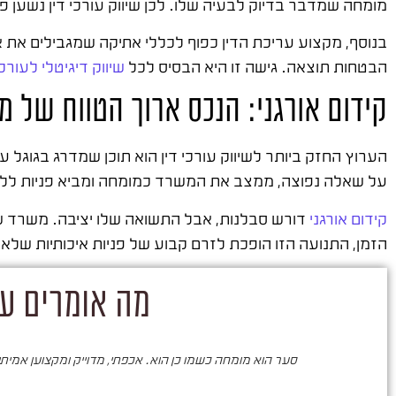
מומחה שמדבר בדיוק לבעיה שלו. לכן שיווק עורכי דין נשען פ
בנוסף, מקצוע עריכת הדין כפוף לכללי אתיקה שמגבילים את או
הבטחות תוצאה. גישה זו היא הבסיס לכל
שיווק דיגיטלי לעורכי
קידום אורגני: הנכס ארוך הטווח של מ
הערוץ החזק ביותר לשיווק עורכי דין הוא תוכן שמדרג בגוגל
על שאלה נפוצה, ממצב את המשרד כמומחה ומביא פניות ללא 
קידום אורגני
דורש סבלנות, אבל התשואה שלו יציבה. משרד שמ
הזמן, התנועה הזו הופכת לזרם קבוע של פניות איכותיות שלא 
מה אומרים על
סער הוא מומחה כשמו כן הוא. אכפתי, מדוייק ומקצוען אמיתי. 