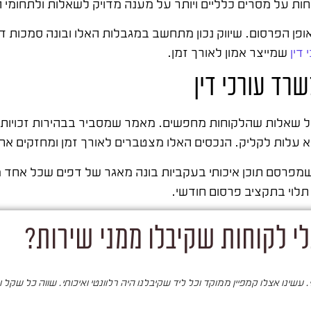
חות על מסרים כלליים ויותר על מענה מדויק לשאלות ולתחומי 
פן הפרסום. שיווק נכון מתחשב במגבלות האלו ובונה סמכות דרך
 דין
שמייצר אמון לאורך זמן.
שרד עורכי דין
 על שאלות שהלקוחות מחפשים. מאמר שמסביר בבהירות זכויות 
עלות לקליק. הנכסים האלו מצטברים לאורך זמן ומחזקים את 
פרסם תוכן איכותי בעקביות בונה מאגר של דפים שכל אחד מ
תלוי בתקציב פרסום חודשי.
י לקוחות שקיבלו ממני שירות?
עשינו אצלו קמפיין ממוקד וכל ליד שקיבלנו היה רלוונטי ואיכותי. שווה כל שקל 