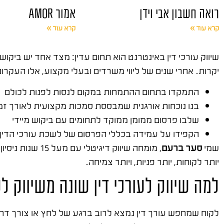
רואה חשבון אבי וידן
אמור AMOR
קרא עוד »
קרא עוד »
שיווק עורכי דין באינטרנט הוא תחום עדין: מצד אחד יש ביקוש
יקרות. אחרי שנים של ליווי משרדים ובעלי מקצוע, אלו העקרו
התמקדו בתחום ההתמחות במקום לנסות לפנות לכולם
בנו נוכחות אורגנית שמבססת סמכות מקצועית לאורך זמ
שלבו פרסום ממומן ממוקד לתחומים עם ביקוש מיידי
הקפידו על עמידה בכללי הפרסום של לשכת עורכי הדין
שמי
סער ברעם
, מומחה שיווק דיגיטלי עם מעל 15 שנות ניסיון בשטח. ייסדתי
יותר לקוחות, יותר פניות, ויותר צמיחה.
למה שיווק לעורכי דין שונה משיווק 
לקוח שמחפש עורך דין נמצא לרוב ברגע של לחץ או צורך דחו