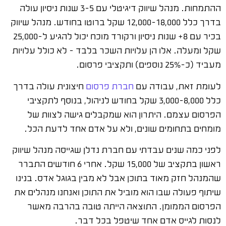
ההתמחות. מנהל שיווק דיגיטלי עם 3-5 שנות ניסיון עולה
בדרך כלל 12,000-18,000 שקל ברוטו בחודש. מנהל שיווק
בכיר עם 8+ שנות ניסיון ורקורד מוכח יכול להגיע ל-25,000
שקל ומעלה. אלו הן עלויות השכר בלבד – לא כולל עלויות
מעביד (כ-25% נוספים) ותקציבי פרסום.
לעומת זאת, עבודה עם
חברת פרסום
חיצונית עולה בדרך
כלל 3,000-8,000 שקל בחודש לניהול, בנוסף לתקציבי
הפרסום עצמם. היתרון הוא שמקבלים גישה לצוות של
מומחים בתחומים שונים, ולא על אדם אחד לדעת הכל.
לפני כמה שנים עבדתי עם חברת נדלן שגייסה מנהל שיווק
ראשון בתקציב של 15,000 שקל. אחרי 6 חודשים התברר
שהמנהל חזק מאוד בתוכן אבל לא מבין בגוגל אדס. בנינו
שיתוף פעולה שבו הוא מוביל את התוכן ואנחנו מנהלים את
הפרסום הממומן. התוצאה הייתה טובה בהרבה מאשר
לנסות לגייס אדם אחד שיטפל בכל דבר.