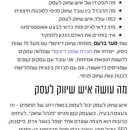
מה תפקידו של איש שיווק לעסק
מה ההבדל בין עובד שיווק פנימי לסוכנות חיצונית
כמה עולה איש שיווק לעסק
מתי כדאי לגייס ומתי כדאי לבצע אאוטסורסינג
איך בוחרים את האדם הנכון לתפקיד
שמי
סער ברעם
, מומחה שיווק דיגיטלי עם מעל 15 שנות
ניסיון. ייסדתי את
חברת שיווק דיגיטלי
שמלווה עסקים
להשגת תוצאות אמיתיות. אני עובד עם עסקים קטנים
שמגייסים לראשונה, וגם עם חברות בינוניות שמחליטות
לבנות צוות שיווק פנימי.
מה עושה איש שיווק לעסק
איש שיווק לעסק יכול לעסוק בטווח רחב של תחומים – וזו
בעצם הבעיה. כשעסק קטן מגייס "מנהל שיווק", לעיתים
קרובות הוא מצפה שאדם אחד יטפל בגוגל אדס, פייסבוק,
SEO, ניהול תוכן, עיצוב גרפי ומייל מרקטינג בו-זמנית.