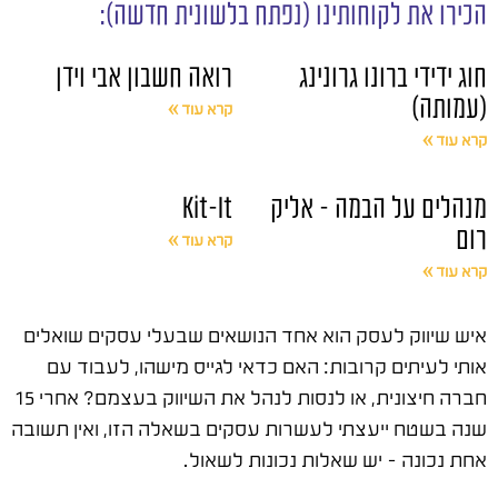
הכירו את לקוחותינו (נפתח בלשונית חדשה):
חוג ידידי ברונו גרונינג
רואה חשבון אבי וידן
(עמותה)
קרא עוד »
קרא עוד »
מנהלים על הבמה – אליק
Kit-It
רום
קרא עוד »
קרא עוד »
איש שיווק לעסק הוא אחד הנושאים שבעלי עסקים שואלים
אותי לעיתים קרובות: האם כדאי לגייס מישהו, לעבוד עם
חברה חיצונית, או לנסות לנהל את השיווק בעצמם? אחרי 15
שנה בשטח ייעצתי לעשרות עסקים בשאלה הזו, ואין תשובה
אחת נכונה – יש שאלות נכונות לשאול.