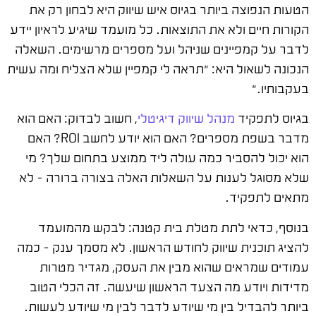
הטעות הנפוצה ביותר בגיוס איש שיווק היא לבחון רק את
הקורות חיים ולא את התוצאות. כל מועמד שיגיע לראיון יידע
לדבר על קמפיינים שניהל ועל מספרים מרשימים. השאלה
הנכונה לשאול היא: "תראה לי קמפיין שלא הצליח ומה עשית
בעקבותיו."
בגיוס לתפקיד
מנהל שיווק דיגיטלי
, חשוב לבדוק: האם הוא
מדבר בשפת מספרים? האם הוא יודע לחשב ROI? האם
הוא יכול להסביר כמה עולה ליד ממוצע בתחום שלך? מי
שלא מסוגל לענות על השאלות האלה בצורה ברורה – לא
מתאים לתפקיד.
בנוסף, כדאי לתת מטלת בית קטנה: לבקש מהמועמד
להציג תוכנית שיווק לחודש הראשון. לא מסמך ענק – כמה
עמודים שמראים שהוא מבין את העסק, מגדיר מטרות
מדידות ויודע מה הצעד הראשון שיעשה. זה הכלי הטוב
ביותר להבדיל בין מי שיודע לדבר לבין מי שיודע לעשות.