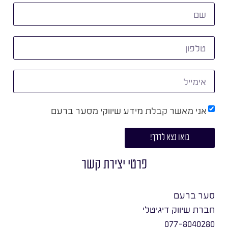
אני מאשר קבלת מידע שיווקי מסער ברעם
בואו נצא לדרך!
פרטי יצירת קשר
סער ברעם
חברת שיווק דיגיטלי
077-8040280