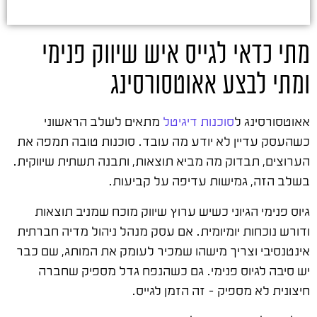
מתי כדאי לגייס איש שיווק פנימי
ומתי לבצע אאוטסורסינג
אאוטסורסינג ל
סוכנות דיגיטל
מתאים לשלב הראשוני
כשהעסק עדיין לא יודע מה עובד. סוכנות טובה תמפה את
הערוצים, תבדוק מה מביא תוצאות, ותבנה תשתית שיווקית.
בשלב הזה, גמישות עדיפה על קביעות.
גיוס פנימי הגיוני כשיש ערוץ שיווק מוכח שמניב תוצאות
ודורש נוכחות יומיומית. אם עסק מנהל ניהול מדיה חברתית
אינטנסיבי וצריך מישהו שמכיר לעומק את המותג, שם כבר
יש סיבה לגיוס פנימי. גם כשהנפח גדל מספיק שחברה
חיצונית לא מספיק – זה הזמן לגייס.