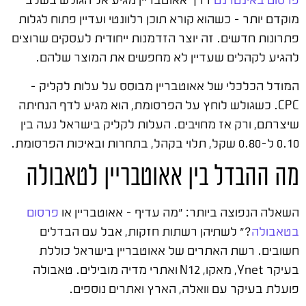
מוקדם יותר – כשהוא קורא תוכן רלוונטי ועדיין פתוח לגלות
פתרונות חדשים. זה יוצר הזדמנות ייחודית לעסקים שרוצים
להגיע לקהלים שעדיין לא מחפשים את המוצר שלהם.
המודל הכלכלי של אאוטבריין מבוסס על עלות לקליק –
CPC. כשגולש לוחץ על הפרסומת, הוא מגיע לדף הנחיתה
שיצרתם, ורק אז מחויבים. העלות לקליק בישראל נעה בין
0.10 ל-0.80 שקל, תלוי בקהל, בתחרות ובאיכות הפרסומת.
מה ההבדל בין אאוטבריין לטאבולה
השאלה הנפוצה ביותר: "מה עדיף – אאוטבריין או
פרסום
בטאבולה
?" לשתיהן רשתות חזקות, אבל עם הבדלים
חשובים. רשת האתרים של אאוטבריין בישראל כוללת
בעיקר Ynet, מאקו, N12 ואתרי מדיה מובילים. טאבולה
פועלת בעיקר עם וואלה, הארץ ואתרים נוספים.