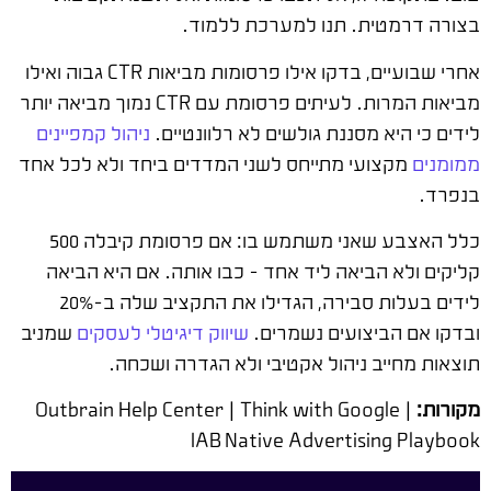
בצורה דרמטית. תנו למערכת ללמוד.
אחרי שבועיים, בדקו אילו פרסומות מביאות CTR גבוה ואילו
מביאות המרות. לעיתים פרסומת עם CTR נמוך מביאה יותר
לידים כי היא מסננת גולשים לא רלוונטיים.
ניהול קמפיינים
ממומנים
מקצועי מתייחס לשני המדדים ביחד ולא לכל אחד
בנפרד.
כלל האצבע שאני משתמש בו: אם פרסומת קיבלה 500
קליקים ולא הביאה ליד אחד – כבו אותה. אם היא הביאה
לידים בעלות סבירה, הגדילו את התקציב שלה ב-20%
ובדקו אם הביצועים נשמרים.
שיווק דיגיטלי לעסקים
שמניב
תוצאות מחייב ניהול אקטיבי ולא הגדרה ושכחה.
מקורות:
Outbrain Help Center | Think with Google |
IAB Native Advertising Playbook