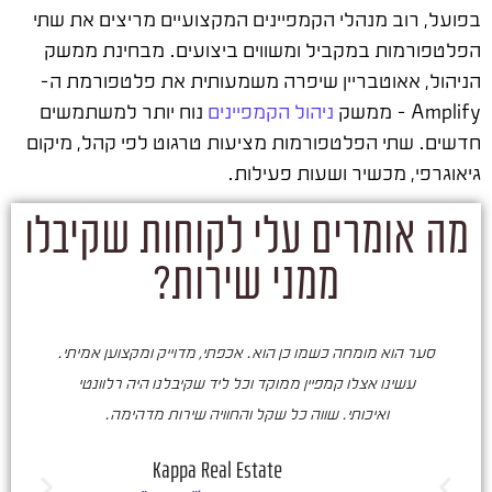
בפועל, רוב מנהלי הקמפיינים המקצועיים מריצים את שתי
הפלטפורמות במקביל ומשווים ביצועים. מבחינת ממשק
הניהול, אאוטבריין שיפרה משמעותית את פלטפורמת ה-
Amplify – ממשק
ניהול הקמפיינים
נוח יותר למשתמשים
חדשים. שתי הפלטפורמות מציעות טרגוט לפי קהל, מיקום
גיאוגרפי, מכשיר ושעות פעילות.
מה אומרים עלי לקוחות שקיבלו
ממני שירות?
סער הוא מומחה כשמו כן הוא. אכפתי, מדוייק ומקצוען אמיתי.
סע
עשינו אצלו קמפיין ממוקד וכל ליד שקיבלנו היה רלוונטי
ואיכותי. שווה כל שקל והחוויה שירות מדהימה.
ו
ש
Kappa Real Estate