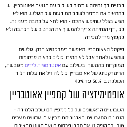
לבניית דף נחיתה שממיר בשילוב עם תנועת אאוטבריין, יש
להתאים את המסר לשלב המודעות של הגולש. הוא לא
הגיע בגלל שחיפש אתכם – הוא לחץ על כתבה מעניינת.
לכן, דף הנחיתה צריך להמשיך את הנרטיב של הכתבה ולא
לקפוץ מיד למכירה.
פיקסל האאוטבריין מאפשר רימרקטינג חזק. גולשים
שהגיעו לאתר אבל לא המירו יכולים לראות פרסומות
ממוקדות בהמשך. בשילוב עם
אסטרטגיית לידים
מגובשת,
הרימרקטינג של אאוטבריין יכול להוזיל את עלות הליד
הכוללת ב-30% עד 40%.
אופטימיזציה של קמפיין אאוטבריין
השבועיים הראשונים של כל קמפיין הם שלב הלמידה –
הנתונים מתגבשים והאלגוריתם מבין אילו גולשים מגיבים
טוב. בתקופה זו, אל תכבו פרסומות ואל תשנו תקציבות