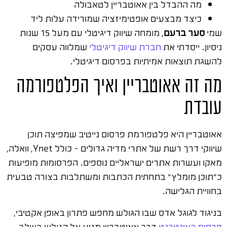
מה ההבדל בין אאוטבריין לטאבולה
כיצד מבצעים אופטימיזציה שמורידה עלות ליד
שמי
סער ברעם
, מומחה שיווק דיגיטלי עם מעל 15 שנות
ניסיון. ייסדתי את
חברת שיווק דיגיטלי
שמלווה עסקים
להשגת תוצאות אמיתיות בפרסום דיגיטלי.
מה זה אאוטבריין ואיך הפלטפורמה
עובדת
אאוטבריין היא פלטפורמת פרסום נייטיב שמפיצה תוכן
שיווקי דרך רשת של אתרי מדיה גדולים – כולל Ynet, וואלה,
מאקו ועשרות אתרים ישראליים נוספים. הפרסומות מופיעות
כ"תוכן מומלץ" בתחתית הכתבות ומשתלבות בצורה טבעית
בחוויית הגלישה.
בניגוד לגוגל אדס שבו הגולש מחפש פתרון באופן אקטיבי,
פרסום באינטרנט
דרך אאוטבריין מגיע אל הגולש בשלב