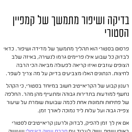
בדיקה ושיפור מתמשך של קמפיין
הסטורי
פרסום בסטורי הוא תהליך מתמשך של מדידה ושיפור. כדאי
לבדוק כל שבוע אילו פריימים גרמו לנשירה, באיזה שלב
הצופים עוזבים ואיזו קריאה לפעולה מביאה הכי הרבה
לחיצות. הנתונים האלו מצביעים בדיוק על מה צריך לשפר.
רענון קבוע של הקריאייטיב חשוב במיוחד בסטורי, כי הקהל
נחשף למודעות בתדירות גבוהה ומתעייף מהן מהר. החלפה
של פתיחות ותמונות אחת לכמה שבועות שומרת על שיעור
צפייה גבוה ועל עלות ליד נמוכה לאורך זמן.
אם אין לך זמן להפיק, לבדוק ולרענן קריאייטיבים לסטורי
באופן שוטף, שווה לעבוד עם
חברת שיווק דיגיטלי
שעושה