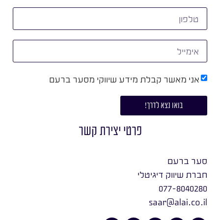
אני מאשר קבלת מידע שיווקי מסער ברעם
בואו נצא לדרך!
פרטי יצירת קשר
סער ברעם
חברת שיווק דיגיטלי
077-8040280
saar@alai.co.il