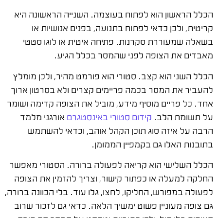
הכלל הראשון הוא לפתוח בעוצמה. השנייה הראשונה היא
קריטית, ולכן כדאי לפתוח בתנועה, בפנים אנושיות או
בשאלה שמעוררת סקרנות. פתיחה איטית או לוגו סטטי
מאבדים את הצופה לפני שהמסר בכלל הגיע.
הכלל השני הוא קצב. סטורי הוא פורמט מהיר, ולכן מומלץ
להעביר את המסר בכמה פריימים קצרים ולא בסרטון ארוך
אחד. כל פריים מוסיף מידע, מוביל את הצופה קדימה ושומר
על תשומת הלב.
קידום סטורי באינסטגרם
אורגני מלמד
הרבה על איזה סוג תוכן הקהל אוהב, וכדאי להשתמש
בתובנות האלו גם בקמפיין הממומן.
הכלל השלישי הוא קריאה לפעולה ברורה. הסטורי מאפשר
החלקה למעלה או כפתור קישור, וצריך להזמין את הצופה
לפעולה במפורש, החליקו, לחצו, גלו עוד. בלי הכוונה ברורה,
גם צופה מעוניין פשוט ימשיך הלאה. כדאי גם לזכור שרוב