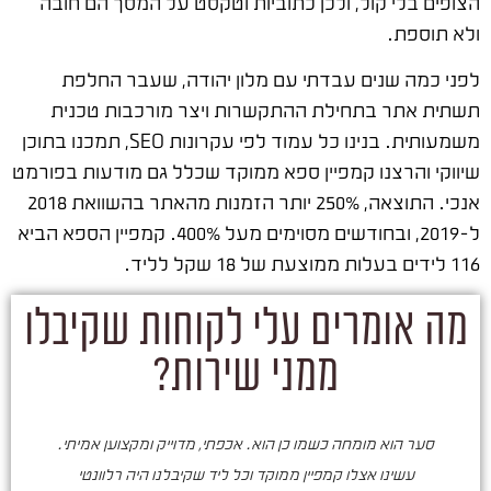
הצופים בלי קול, ולכן כתוביות וטקסט על המסך הם חובה
ולא תוספת.
לפני כמה שנים עבדתי עם מלון יהודה, שעבר החלפת
תשתית אתר בתחילת ההתקשרות ויצר מורכבות טכנית
משמעותית. בנינו כל עמוד לפי עקרונות SEO, תמכנו בתוכן
שיווקי והרצנו קמפיין ספא ממוקד שכלל גם מודעות בפורמט
אנכי. התוצאה, 250% יותר הזמנות מהאתר בהשוואת 2018
ל-2019, ובחודשים מסוימים מעל 400%. קמפיין הספא הביא
116 לידים בעלות ממוצעת של 18 שקל לליד.
מה אומרים עלי לקוחות שקיבלו
ממני שירות?
סער הוא מומחה כשמו כן הוא. אכפתי, מדוייק ומקצוען אמיתי.
סע
עשינו אצלו קמפיין ממוקד וכל ליד שקיבלנו היה רלוונטי