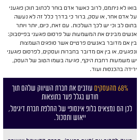
בואו לא ניתמם, לרוב כאשר אדם בוחר לכתוב תוכן פוגעני
על אדם אחר, או עסק, ברור כי בדרך כלל זה לא נעשה
בתום לב וכי יש לכך השלכות. עם זאת, כיום, יותר ויותר
אנשים מבינים את המשמעות של פרסום פוגעני בפייסבוק:
בין אם מדובר באנשים פרטיים אשר סופגים השמצות
ונפגעים, או בין אם מדובר בחברות ועסקים, לפרסום פוגעני
יש משמעות רחבת היקף, פגיעה בשמו הטוב של העסק,
ירידה בהכנסות ועוד.
68% מהעסקים
עוזבים את חברת השיווק שלהם תוך
חודש בגלל פער בתוצאות
לכן הם נמצאים בלופ אינסופי של החלפת חברת דיגיטל,
ייאוש ותסכול.