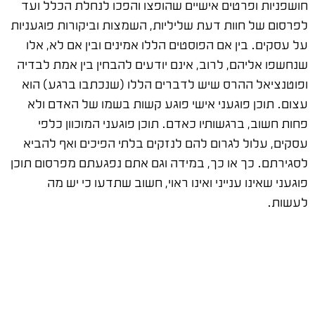
חושפניות ופרטים אישיים שהופצו והפכו לנחלת הכלל ועד
לפרסום של חוות דעת שליליות, השמצות וביקורות פוגעניות
על עסקים. בין אם הפוסטים הללו אמינים ובין אם לא, אלו
שנחשפו אליהם, לרוב, אינם יודעים להבחין בין אמת לבדיה
ופוטנציאל ההרס שיש לדברים הללו (שנכתבו ברגע) הוא
עצום. תוכן פוגעני אישי פוגע קשות בשמו של האדם ולא
פחות חשוב, ברגשותיו כאדם. תוכן פוגעני המוכוון כלפי
עסקים, עלול לגרום להם לנזקים בלתי הפיכים ואף להביא
לסגירתם. כך או כך, במידה וגם אתם נפגעתם מפרסום תוכן
פוגעני שאינו ענייני ואינו ראוי, חשוב שתדעו כי יש מה
לעשות.