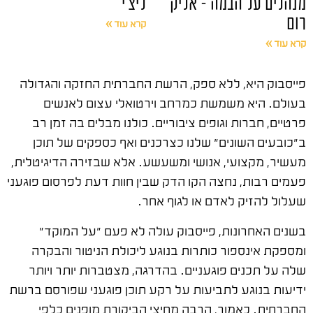
מנהלים על הבמה – אליק
ליצ'י
רום
קרא עוד »
קרא עוד »
פייסבוק היא, ללא ספק, הרשת החברתית החזקה והגדולה
בעולם. היא משמשת כמרחב וירטואלי עצום לאנשים
פרטיים, חברות וגופים ציבוריים. כולנו מבלים בה זמן רב
ב"כובעים השונים" שלנו כצרכנים ואף כספקים של תוכן
מעשיר, מקצועי, אנושי ומשעשע. אלא שבזירה הדיגיטלית,
פעמים רבות, נחצה הקו הדק שבין חוות דעת לפרסום פוגעני
שעלול להזיק לאדם או לגוף אחר.
בשנים האחרונות, פייסבוק עולה לא פעם "על המוקד"
ומספקת אינספור כותרות בנוגע ליכולת הניטור והבקרה
שלה על תכנים פוגעניים. בהדרגה, מצטברות יותר ויותר
ידיעות בנוגע לתביעות על רקע תוכן פוגעני שפורסם ברשת
החברתית. כאמור, הרבה מחיצי הביקורת מופנים כלפי