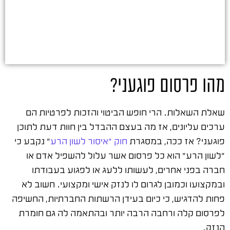
מהו פרסום פוגעני?
שאלת השאלות. הרי חופש הביטוי והזכות לפרטיות הם
ערכים עליונים, אז מה בעצם ההבדל בין חוות דעת לתוכן
פוגעני? אז ככה, במסגרת
חוק "איסור לשון הרע
" נקבע כי
"לשון הרע" הוא כל פרסום אשר עלול להשפיל אדם או
חברה בפני אחרים, לעשותו ללעג או לפגוע בעבודתו
ובמקצועו וכמובן לגרום לו לנזק אישי ומקצועי. חשוב לא
פחות להדגיש, כי כיום בעידן הרשתות החברתיות, החשיפה
לפרסום קלה ורחבה הרבה יותר ובהתאמה לה גם חומרת
הנזק.