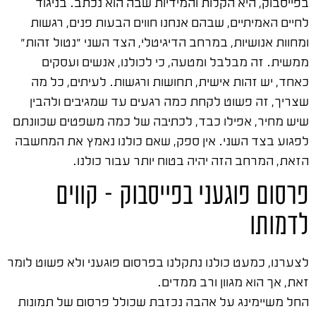
בפייסבוק, היא הקלות והמידיות שבה הוא נכתב. בניגוד
לחיים האמיתיים, שבהם אנחנו חווים הבעות פנים, רגשות
ומחוות אנושיות, במרחב הדיגיטלי, הצד השני "נטול זהות"
ממשית. זה מבלבל ומטעה, כי לכולנו, אנשים ועסקים
כאחד, יש זהות אישית, תחושות ורגשות. לעיתים, כל מה
שצריך, זה פשוט לקחת כמה רגעים עד שמגיבים ולהבין
שיש מחיר, אפילו כבד, לכתיבה של כמה משפטים שכוונתם
לפגוע בצד השני. אין ספק, שאם כולנו נאמץ את המחשבה
הזאת, המרחב הזה יהיה בטוח יותר עבור כולנו.
פרסום פוגעני בפייסבוק – קווים
לדמותו
לצערנו, כמעט כולנו נתקלנו בפרסום פוגעני ולא פשוט לומר
זאת, אך הוא מגוון ורב ממדים.
החל משיימינג על אהבה נכזבת שכולל פרסום של תמונות