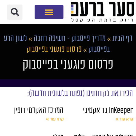
חברת שיווק דיגיטלי
דף הבית
»
מדריך פייסבוק – חשיפה רחבה
»
לשון הרע
בפייסבוק
»
פרסום פוגעני בפייסבוק
פרסום פוגעני בפייסבוק
הכירו את לקוחותינו (נפתח בלשונית חדשה):
InKeeper בר אקטיבי
המרכז האקדמי רופין
קרא עוד »
קרא עוד »