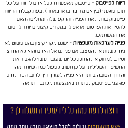
דיווח לפייסבוק –
פייסבוק מאפשרת לכל אדם לדווח על כל
תוכן פוגעני (בין אם מדובר בו או באחר) .בעת קבלת הדיווח,
פייסבוק בוחנת את הפנייה והרקע שלה ומחליטה האם
להסיר את הפרסום, או אפילו במקרים קיצוניים יותר לחסום
את המשתמש.
פנייה לערכאות משפטיות –
ישנם מקרי קיצון בהם פשוט לא
ניתן לשנות את המצב. אם פניתם אל האדם והוא לא התרצה
וסירב למחוק את התוכן, כל יום שעובר עשוי להגביר את
החשיפה השלילית, על כן חשוב לפעול כמה שיותר מהר
והדרך הטובה ביותר היא פנייה לעורך דין. לרוב, הסרת תוכן
פוגעני בפייסבוק נפתרת באמצעות מכתב התראה.
רוצה לדעת כמה כל ליד/מכירה תעלה לך?
93% מהעסקים
יכולים לקבל תוצאה טובה יותר ממה