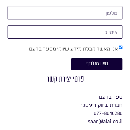
אני מאשר קבלת מידע שיווקי מסער ברעם
בואו נצא לדרך!
פרטי יצירת קשר
סער ברעם
חברת שיווק דיגיטלי
077-8040280
saar@alai.co.il