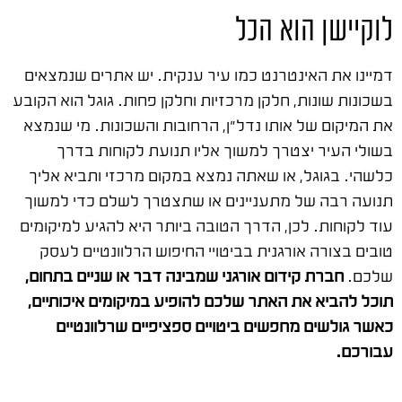
לוקיישן הוא הכל
דמיינו את האינטרנט כמו עיר ענקית. יש אתרים שנמצאים
בשכונות שונות, חלקן מרכזיות וחלקן פחות. גוגל הוא הקובע
את המיקום של אותו נדל"ן, הרחובות והשכונות. מי שנמצא
בשולי העיר יצטרך למשוך אליו תנועת לקוחות בדרך
כלשהי. בגוגל, או שאתה נמצא במקום מרכזי ותביא אליך
תנועה רבה של מתעניינים או שתצטרך לשלם כדי למשוך
עוד לקוחות. לכן, הדרך הטובה ביותר היא להגיע למיקומים
טובים בצורה אורגנית בביטויי החיפוש הרלוונטיים לעסק
שלכם.
חברת קידום אורגני שמבינה דבר או שניים בתחום,
תוכל להביא את האתר שלכם להופיע במיקומים איכותיים,
כאשר גולשים מחפשים ביטויים ספציפיים שרלוונטיים
עבורכם.