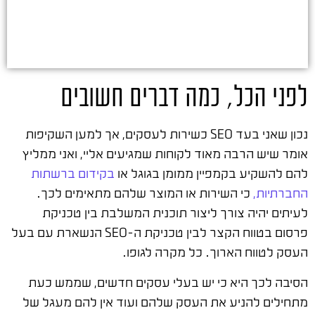
לפני הכל, כמה דברים חשובים
נכון שאני בעד SEO כשירות לעסקים, אך למען השקיפות
אומר שיש הרבה מאוד לקוחות שמגיעים אליי, ואני ממליץ
להם להשקיע בקמפיין ממומן בגוגל או
בקידום ברשתות
החברתיות,
כי השירות או המוצר שלהם מתאימים לכך.
לעיתים יהיה צורך ליצור תוכנית המשלבת בין טכניקת
פרסום בטווח הקצר לבין טכניקת ה-SEO הנשארת עם בעל
העסק לטווח הארוך. כל מקרה לגופו.
הסיבה לכך היא כי יש בעלי עסקים חדשים, שממש כעת
מתחילים להניע את העסק שלהם ועוד אין להם מעגל של