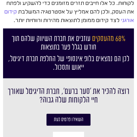
לקוחות. כל אלו חייבים תזרים מזומנים כדי להשקיע ולפתח
את העסק, ולכן להם אמליץ על אסטרטגיה המשלבת
קידום
אורגני
לצד קידום ממומן לתוצאות מהירות ורווחיות יותר.
68% מהעסקים
עוזבים את חברת השיווק שלהם תוך
חודש בגלל פער בתוצאות
לכן הם נמצאים בלופ אינסופי של החלפת חברת דיגיטל,
ייאוש ותסכול.
רוצה להכיר את ׳סער ברעם׳, חברת הדיגיטל שאורך
חיי הלקוחות שלה גבוה?
השאירו פרטים כעת