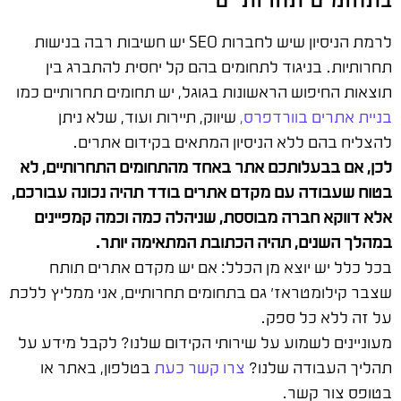
לרמת הניסיון שיש לחברות SEO יש חשיבות רבה בנישות
תחרותיות. בניגוד לתחומים בהם קל יחסית להתברג בין
תוצאות החיפוש הראשונות בגוגל, יש תחומים תחרותיים כמו
בניית אתרים בוורדפרס,
שיווק, תיירות ועוד, שלא ניתן
להצליח בהם ללא הניסיון המתאים בקידום אתרים.
לכן, אם בבעלותכם אתר באחד מהתחומים התחרותיים, לא
בטוח שעבודה עם מקדם אתרים בודד תהיה נכונה עבורכם,
אלא דווקא חברה מבוססת, שניהלה כמה וכמה קמפיינים
במהלך השנים, תהיה הכתובת המתאימה יותר.
בכל כלל יש יוצא מן הכלל: אם יש מקדם אתרים תותח
שצבר קילומטראז' גם בתחומים תחרותיים, אני ממליץ ללכת
על זה ללא כל ספק.
מעוניינים לשמוע על שירותי הקידום שלנו? לקבל מידע על
תהליך העבודה שלנו?
צרו קשר כעת
בטלפון, באתר או
בטופס צור קשר.