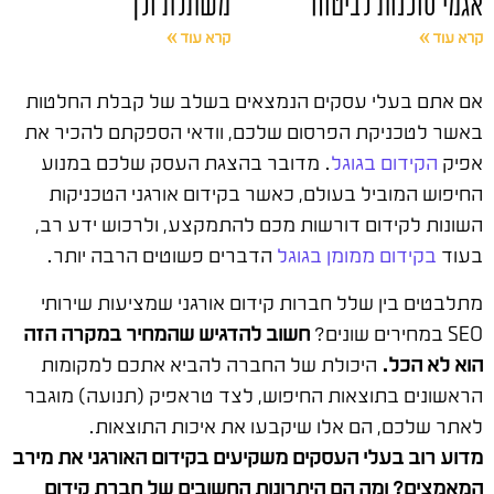
אגמי סוכנות לביטוח
משתלת ולך
קרא עוד »
קרא עוד »
אם אתם בעלי עסקים הנמצאים בשלב של קבלת החלטות
באשר לטכניקת הפרסום שלכם, וודאי הספקתם להכיר את
אפיק
הקידום בגוגל
. מדובר בהצגת העסק שלכם במנוע
החיפוש המוביל בעולם, כאשר בקידום אורגני הטכניקות
השונות לקידום דורשות מכם להתמקצע, ולרכוש ידע רב,
בעוד
בקידום ממומן בגוגל
הדברים פשוטים הרבה יותר.
מתלבטים בין שלל חברות קידום אורגני שמציעות שירותי
SEO במחירים שונים?
חשוב להדגיש שהמחיר במקרה הזה
הוא לא הכל.
היכולת של החברה להביא אתכם למקומות
הראשונים בתוצאות החיפוש, לצד טראפיק (תנועה) מוגבר
לאתר שלכם, הם אלו שיקבעו את איכות התוצאות.
מדוע רוב בעלי העסקים משקיעים בקידום האורגני את מירב
המאמצים? ומה הם היתרונות החשובים של חברת קידום