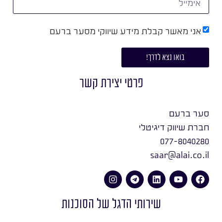
אני מאשר קבלת מידע שיווקי מסער ברעם
בואו נצא לדרך!
פרטי יצירת קשר
סער ברעם
חברת שיווק דיגיטלי
077-8040280
saar@alai.co.il
שירותי הדגל של הסוכנות