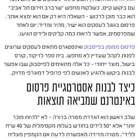
עם ביקוש קיים. כשלקוח מחפש "שרברב חירום תל אביב"
הוא כבר מוכן לרכוש – השאלה היא רק אם הוא ימצא אותך.
פרסום בגוגל לעסקים הוא ישיר, מהיר ומדיד: יום לאחר
שמפרסמים, אפשר לראות כמה קליקים ולידים הגיעו.
פרסום ממומן בפייסבוק
ואינסטגרם מתאים לעסקים שרוצים
לפנות לקהל שעדיין לא מחפש. בית ספר לריקוד, קורס
בישול, מוצר ייחודי – כל אלה מתאימים לפייסבוק שבו אפשר
לבנות ביקוש ולהגיע לאנשים לפי פרופיל דמוגרפי מדויק.
כיצד לבנות אסטרטגיית פרסום
באינטרנט שמביאה תוצאות
שלב ראשון הוא הגדרת מטרה ברורה – לא "להיות מוכר
יותר" אלא "50 לידים בחודש בעלות מקסימלית של 40 ש"ח
לליד". מטרה מדידה מאפשרת לדעת אם הקמפיין מצליח