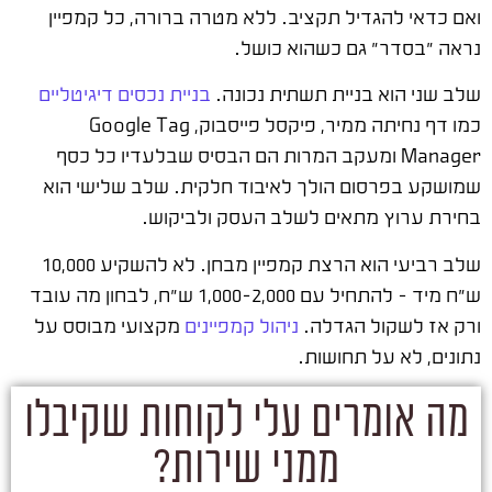
ואם כדאי להגדיל תקציב. ללא מטרה ברורה, כל קמפיין
נראה "בסדר" גם כשהוא כושל.
שלב שני הוא בניית תשתית נכונה.
בניית נכסים דיגיטליים
כמו דף נחיתה ממיר, פיקסל פייסבוק, Google Tag
Manager ומעקב המרות הם הבסיס שבלעדיו כל כסף
שמושקע בפרסום הולך לאיבוד חלקית. שלב שלישי הוא
בחירת ערוץ מתאים לשלב העסק ולביקוש.
שלב רביעי הוא הרצת קמפיין מבחן. לא להשקיע 10,000
ש"ח מיד – להתחיל עם 1,000-2,000 ש"ח, לבחון מה עובד
ורק אז לשקול הגדלה.
ניהול קמפיינים
מקצועי מבוסס על
נתונים, לא על תחושות.
מה אומרים עלי לקוחות שקיבלו
ממני שירות?