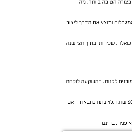
בצורה הטובה ביותר. מה
גבלות ומוצא את הדרך ליצור
 שאלות שכיחות ובתוך חצי שנה
 שמוכנים לפנות. ההשקעה לוקחת
מביא תוצאות מיידיות. עלות לקליק בתחום המשפטי עומדת על 15 עד 50 שח, ועלות ליד יכולה להגיע ל-200 עד 600 שח, תלוי בתחום ובאזור. אם
 פניות בחינם.