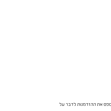
יא אתר שתוכנו כתוב "לאתר" ולא "ללקוח". אתר שמדבר בעיקר על "המשרד שלנו מייסד 1995" מפספס את ההזדמנות לדבר על