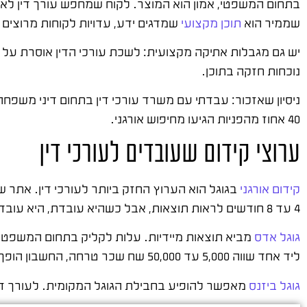
בתחום המשפטי, אמון הוא המוצר. לקוח שמחפש עורך דין לא 
שממיר הוא
תוכן מקצועי
שמדגים ידע, עדויות לקוחות מרוצים ו
יש גם מגבלות אתיקה מקצועית: לשכת עורכי הדין אוסרת על
נוכחות חזקה בתוכן.
ניסיון שאזכור: עבדתי עם משרד עורכי דין בתחום דיני משפח
40 אחוז מהפניות הגיעו מחיפוש אורגני.
ערוצי קידום שעובדים לעורכי דין
קידום אורגני
בגוגל הוא הערוץ החזק ביותר לעורכי דין. אתר ש
4 עד 8 חודשים לראות תוצאות, אבל כשהיא עובדת, היא עובדת 24 שעות ביממה.
גוגל אדס
ליד אחד שווה 5,000 עד 50,000 שח שכר טרחה, החשבון הופך לכדאי.
גוגל ביזנס
מאפשר להופיע בחבילת הגוגל המקומית. לעורך דין ש