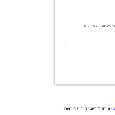
והחוויה שירות מדהימה.
סער ברעם הינו בעל מקצוע איכותי , א
הדיגיטלי. שיווק שמביא ת
י
שכולל ביוגרפיה מפורטת,