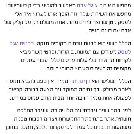
מחפשים אותך.
גוגל אדס
מאפשר להופיע בדיוק כשמישהו
מחפש את השירות שלך, וזה הופך אותו לערוץ אידיאלי
לעסק קטן שרוצה לידים מהר. אתה משלם רק על קליק של
אדם עם כוונת קנייה.
הכלל השני הוא לבנות נוכחות מקומית חזקה.
כרטיס גוגל
לעסק
מעודכן עם תמונות, ביקורות ופרטי קשר מביא
לקוחות מהאזור בלי עלות פרסום כלל. עבור עסקים
מקומיים זה לעיתים הערוץ הרווחי ביותר.
הכלל השלישי הוא
דף נחיתה
ממיר. אין טעם להביא תנועה
לאתר מבולגן. דף נחיתה ממוקד עם הצעה ברורה וקריאה
לפעולה אחת ממיר הרבה יותר מבית קודם עמוס במידע.
לפני כמה שנים עבדתי עם מלון יהודה, שעבר החלפת
תשתית אתר בתחילת ההתקשרות ויצר מורכבות טכנית
משמעותית. בנינו כל עמוד לפי עקרונות SEO, תמכנו בתוכן