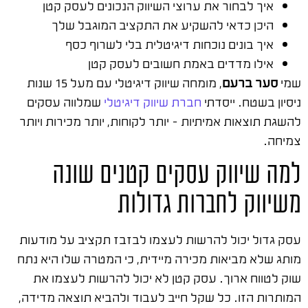
איך לבחור את ערוצי השיווק הנכונים לעסק קטן
היכן כדאי להשקיע את התקציב המוגבל שלך
איך בונים נוכחות דיגיטלית בלי לשרוף כסף
אילו מדדים באמת חשובים לעסק קטן
שמי
סער ברעם
, מומחה שיווק דיגיטלי עם מעל 15 שנות
ניסיון בשטח. ייסדתי
חברת שיווק דיגיטלי
שמלווה עסקים
להשגת תוצאות אמיתיות – יותר לקוחות, יותר מכירות ויותר
צמיחה.
למה שיווק עסקים קטנים שונה
משיווק לחברות גדולות
עסק גדול יכול להרשות לעצמו לבזבז תקציב על מודעות
מותג שלא מביאות מכירה מיידית, כי המטרה שלו היא נתח
שוק לטווח ארוך. עסק קטן לא יכול להרשות לעצמו את
המותרות הזו. כל שקל חייב לעבוד ולהביא תוצאה מדידה,