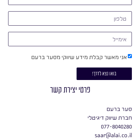
אני מאשר קבלת מידע שיווקי מסער ברעם
בואו נצא לדרך!
פרטי יצירת קשר
סער ברעם
חברת שיווק דיגיטלי
077-8040280
saar@alai.co.il