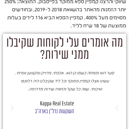
שיווקי והרצנו קמפיין ספא ממוקד בפייסבוק. התוצאה: 250%
יותר הזמנות מהאתר בהשוואת 2018 ל-2019, ובחודשים
מסוימים מעל 400%. קמפיין הספא הביא 116 לידים בעלות
ממוצעת של 18 ש"ח לליד.
מה אומרים עלי לקוחות שקיבלו
ממני שירות?
סער הוא מומחה כשמו כן הוא. אכפתי, מדוייק ומקצוען אמיתי.
סע
עשינו אצלו קמפיין ממוקד וכל ליד שקיבלנו היה רלוונטי
ואיכותי. שווה כל שקל והחוויה שירות מדהימה.
ו
ש
Kappa Real Estate
השקעות נדל"ן בארה"ב