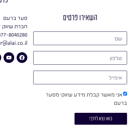
השאירו פרטים
סער ברעם
חברת שיווק ד
077-8040280
r@alai.co.il
אני מאשר קבלת מידע שיווקי מסער
ברעם
בואו נצא לדרך!