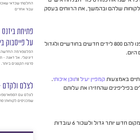
החלטתי שכדאי שאכתוב
לקוחות שלהם ובהמשך, את הרווחים בעסק
עבור אחרים
פתיחת ביזנס מ
על פייסבוק בי
עמותה שעוזרת לאנשים להתרפא בעזרת מודעה. הוספנו להם 800 לידים חדשים בחודשיים ולגדול
הפלטפורמה החדשה יח
דיגיטלי. אל דאגה – ת
פרטיו הקטנים ביותר.
נתיים באמצעות
קמפיין יעיל
ו
תוכן איכותי
.
לצלם ולקדם –
רון הם קיבלו 190 לידים לטיולים בפיליפינים שהחזירו את עלותם
לצלם עם הסמארטפון ו
שמכניסים לקוחות! סרטוני הדר
קהל הלקחות של העסק גדל משמעותית, נאלצו לשכור מקום חדש יותר גדול ולשכור 6 עובדות