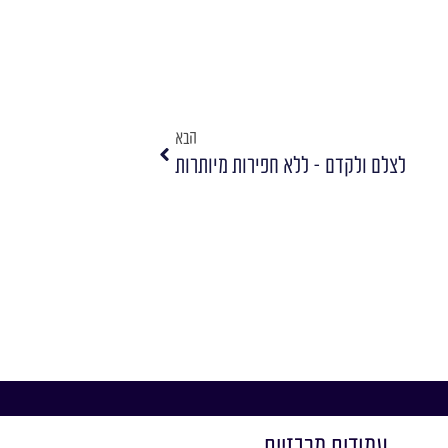
הבא
לצלם ולקדם – ללא חפירות מיותרות
עמודים מרכזיים