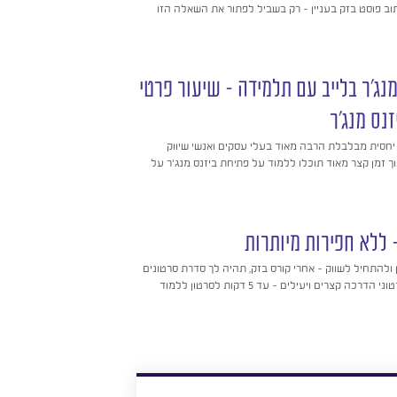
 פוסט בזק בעניין – רק בשביל לפתור את השאלה הזו
נג'ר בלייב עם תלמידה – שיעור פרטי
זנס מנג'ר
סית מבלבלת הרבה מאוד בעלי עסקים ואנשי שיווק
וך זמן קצר מאוד תוכלו ללמוד על פתיחת ביזנס מנג'ר על
 ללא חפירות מיותרות
להתחיל לשווק – אחרי קורס בזק, תהיה לך סדרת סרטונים
כה קצרים ויעילים – עד 5 דקות לסרטון ללמוד