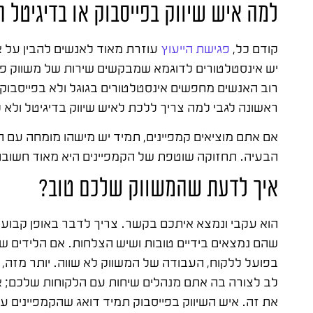
למה איש שיווק בפייסבוק או בדיגיטל
קודם כל,
פגישת הייעוץ
עוזרת מאוד לאנשים להבין על א
יש אינסטלטורים לדוגמא שמבקשים שירות של משווק פייס
רוב האנשים מחפשים אינסטלטורים בגוגל ולא בפייסבוק,
ראשונה לגבי למה צריך ללכת לאיש שיווק בדיגיטל ולא
אם אתם מוציאים קמפיינים, תמיד יש מישהו מומחה עם ה
הבעיה. תחזוקה שוטפת של הקמפיינים היא מאוד חשובה
איך לדעת שהמשווק שלכם טוב?
הוא עקבי ונמצא איתכם בקשר. צריך לדבר באופן קבוע 
שהם נמצאים בידיים טובות ושיש הצלחות. אם הלידים ש
בפועל ללקוח, העבודה של המשווק לא שווה. יותר מזה
לב לצורה בה אתם מנהלים שיחות עם הלקוחות שלכם; א
את זה. איש השיווק בפייסבוק תמיד דואג שהקמפיינים ע