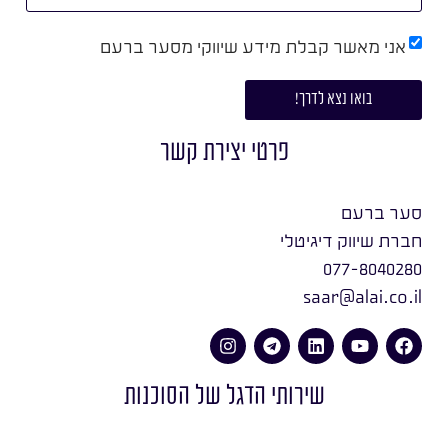
אני מאשר קבלת מידע שיווקי מסער ברעם
בואו נצא לדרך!
פרטי יצירת קשר
סער ברעם
חברת שיווק דיגיטלי
077-8040280
saar@alai.co.il
שירותי הדגל של הסוכנות