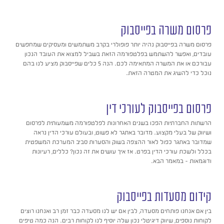
פרסום משרה בפייסבוק
פרסום משרה בפייסבוק נהיה יותר פופולרי בקרב משתמשים ומעסיקים שמחפשים
עובדים, ואפשר להשתמש בפלטפורמה הזאת בשביל למצוא את העובד הנכון
עבורכם או את המשרה המתאימה לכם. הנה 5 כלים שפייסבוק מציע לנו בהם
נוכל כדי להשיג את המטרה הזאת.
פרסום בפייסבוק לעורכי דין
הרשתות החברתיות הפכו בשנים האחרונות לפלטפורמה משמעותית לפרסום
ושיווק של בעלי מקצוע. מדובר באתגר לא פשוט, ובעולם עורכי הדין נראה
שמדובר באתגר כפול לאור ההצפה בשוק והסערות סביב המערכת המשפטית
בכלל ולשכת עורכי הדין בפרט. אז איך עושים את זה נכון? כללים, רעיונות
ודוגמאות – במאמר הבא.
קידום מסעדות בפייסבוק
בין אם אנחנו פותחים מסעדה, לבין אם יש לנו מסעדה כבר זמן רב ואנחנו רוצים
לקוחות נוספים, שיווק דיגיטלי נכון שלה יוסיף לנו לקוחות רבים. הנה כמה טיפים