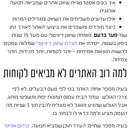
איך בונים אסטרטגיית שיווק אתרים שמביאה תנועה
אורגנית
אילו ערוצים משלימים את השיווק ומגדילים המרות
כיצד מודדים ומשפרים את ביצועי האתר לאורך זמן
שמי
סער ברעם
, מומחה שיווק דיגיטלי עם מעל 15 שנות
ניסיון בשטח. ייסדתי את
חברת שיווק דיגיטלי
שמלווה עסקים
להשגת תוצאות אמיתיות – יותר לקוחות, יותר מכירות, ויותר
צמיחה.
למה רוב האתרים לא מביאים לקוחות
בעיה מספר אחת: האתר בנוי לפי טעם הבעלים, לא לפי
צרכי הגולש. עמוד הבית עמוס תמונות יפות ומשפטי מותג,
אבל הגולש שהגיע מגוגל לא מצליח להבין תוך 3 שניות מה
העסק מציע ולמה כדאי לו לבחור בו.
בעיה מספר שתיים: העדר תוכן שמביא תנועה.
קידום אורגני