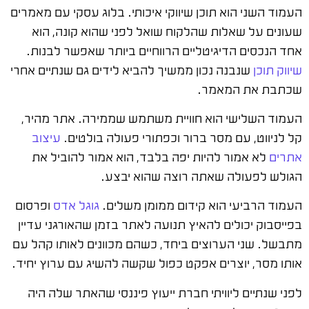
העמוד השני הוא תוכן שיווקי איכותי. בלוג עסקי עם מאמרים
שעונים על שאלות שהלקוח שואל לפני שהוא קונה, הוא
אחד הנכסים הדיגיטליים הרווחיים ביותר שאפשר לבנות.
שיווק תוכן
שנבנה נכון ממשיך להביא לידים גם שנתיים אחרי
שכתבת את המאמר.
העמוד השלישי הוא חוויית משתמש שממירה. אתר מהיר,
קל לניווט, עם מסר ברור וכפתורי פעולה בולטים.
עיצוב
אתרים
לא אמור להיות יפה בלבד, הוא אמור להוביל את
הגולש לפעולה שאתה רוצה שהוא יבצע.
העמוד הרביעי הוא קידום ממומן משלים.
גוגל אדס
ופרסום
בפייסבוק יכולים להאיץ תנועה לאתר בזמן שהאורגני עדיין
מתבשל. שני הערוצים ביחד, כשהם מכוונים לאותו קהל עם
אותו מסר, יוצרים אפקט כפול שקשה להשיג עם ערוץ יחיד.
לפני שנתיים ליוויתי חברת ייעוץ פיננסי שהאתר שלה היה