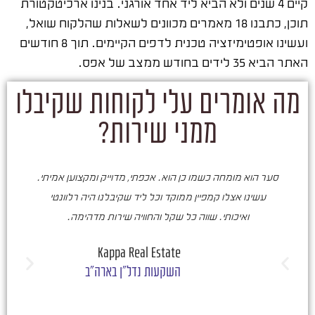
קיים 4 שנים ולא הביא ליד אחד אורגני. בנינו ארכיטקטורת
תוכן, כתבנו 18 מאמרים מכוונים לשאלות שהלקוח שואל,
ועשינו אופטימיזציה טכנית לדפים הקיימים. תוך 8 חודשים
האתר הביא 35 לידים בחודש ממצב של אפס.
מה אומרים עלי לקוחות שקיבלו
ממני שירות?
סער הוא מומחה כשמו כן הוא. אכפתי, מדוייק ומקצוען אמיתי.
סע
עשינו אצלו קמפיין ממוקד וכל ליד שקיבלנו היה רלוונטי
ואיכותי. שווה כל שקל והחוויה שירות מדהימה.
ו
ש
Kappa Real Estate
השקעות נדל"ן בארה"ב