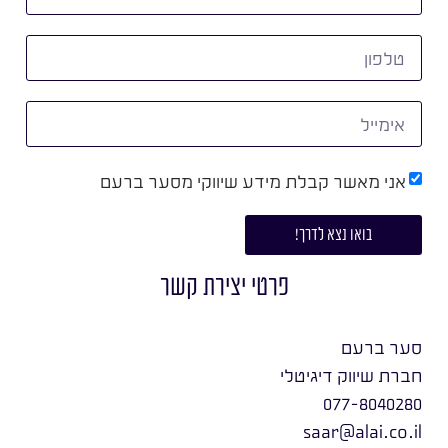
אני מאשר קבלת מידע שיווקי מסער ברעם
בואו נצא לדרך!
פרטי יצירת קשר
סער ברעם
חברת שיווק דיגיטלי
077-8040280
saar@alai.co.il