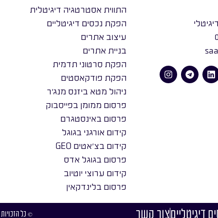
התווית אסטרטגיה דיגיטלית
יגיטלי
הפקת נכסים דיגיטליים
עיצוב אתרים
saa
בניית אתרים
הפקת סרטוני תדמית
הפקת פודקאסטים
ניהול מטא ביזנס מנג׳ר
פרסום ממומן בפייסבוק
פרסום באינסטגרם
קידום אורגני בגוגל
קידום בצ׳אטים GEO
פרסום בגוגל אדס
קידום ערוצי יוטיוב
פרסום בלינדקאין
ם דיגיטליים
צור קשר
© כל הזכויות