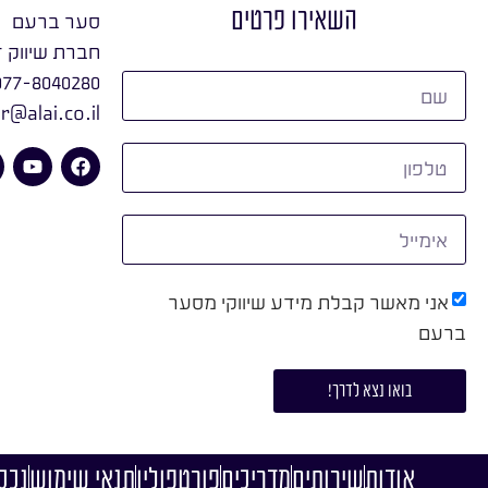
השאירו פרטים
סער ברעם
חברת שיווק ד
077-8040280
r@alai.co.il
אני מאשר קבלת מידע שיווקי מסער
ברעם
בואו נצא לדרך!
אודות
שירותים
מדריכים
פורטפוליו
תנאי שימוש
נכסי