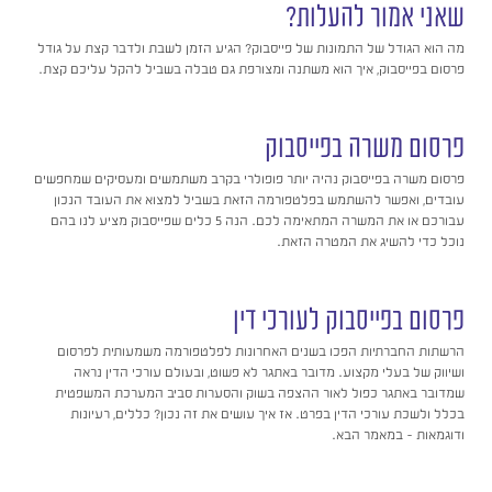
שאני אמור להעלות?
מה הוא הגודל של התמונות של פייסבוק? הגיע הזמן לשבת ולדבר קצת על גודל
פרסום בפייסבוק, איך הוא משתנה ומצורפת גם טבלה בשביל להקל עליכם קצת.
פרסום משרה בפייסבוק
פרסום משרה בפייסבוק נהיה יותר פופולרי בקרב משתמשים ומעסיקים שמחפשים
עובדים, ואפשר להשתמש בפלטפורמה הזאת בשביל למצוא את העובד הנכון
עבורכם או את המשרה המתאימה לכם. הנה 5 כלים שפייסבוק מציע לנו בהם
נוכל כדי להשיג את המטרה הזאת.
פרסום בפייסבוק לעורכי דין
הרשתות החברתיות הפכו בשנים האחרונות לפלטפורמה משמעותית לפרסום
ושיווק של בעלי מקצוע. מדובר באתגר לא פשוט, ובעולם עורכי הדין נראה
שמדובר באתגר כפול לאור ההצפה בשוק והסערות סביב המערכת המשפטית
בכלל ולשכת עורכי הדין בפרט. אז איך עושים את זה נכון? כללים, רעיונות
ודוגמאות – במאמר הבא.