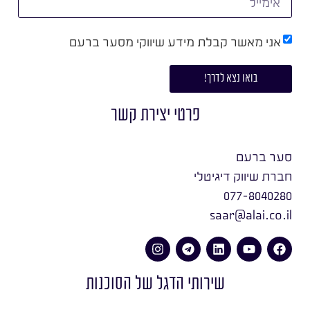
אני מאשר קבלת מידע שיווקי מסער ברעם
בואו נצא לדרך!
פרטי יצירת קשר
סער ברעם
חברת שיווק דיגיטלי
077-8040280
saar@alai.co.il
שירותי הדגל של הסוכנות