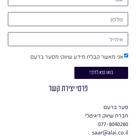
אני מאשר קבלת מידע שיווקי מסער ברעם
בואו נצא לדרך!
פרטי יצירת קשר
סער ברעם
חברת שיווק דיגיטלי
077-8040280
saar@alai.co.il