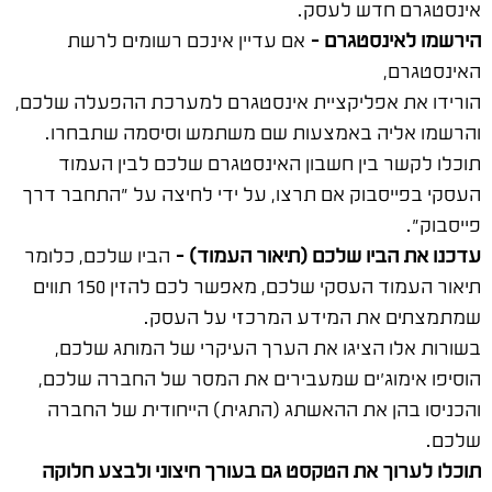
אינסטגרם חדש לעסק.
הירשמו לאינסטגרם –
אם עדיין אינכם רשומים לרשת
האינסטגרם,
הורידו את אפליקציית אינסטגרם למערכת ההפעלה שלכם,
והרשמו אליה באמצעות שם משתמש וסיסמה שתבחרו.
תוכלו לקשר בין חשבון האינסטגרם שלכם לבין העמוד
העסקי בפייסבוק אם תרצו, על ידי לחיצה על "התחבר דרך
פייסבוק".
עדכנו את הביו שלכם (תיאור העמוד) –
הביו שלכם, כלומר
תיאור העמוד העסקי שלכם, מאפשר לכם להזין 150 תווים
שמתמצתים את המידע המרכזי על העסק.
בשורות אלו הציגו את הערך העיקרי של המותג שלכם,
הוסיפו אימוג'ים שמעבירים את המסר של החברה שלכם,
והכניסו בהן את ההאשתג (התגית) הייחודית של החברה
שלכם.
תוכלו לערוך את הטקסט גם בעורך חיצוני ולבצע חלוקה