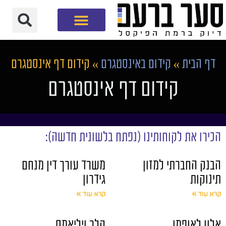
חברת שיווק דיגיטלי
דף הבית
»
קידום באינסטגרם
»
קידום דף אינסטגרם
קידום דף אינסטגרם
הכירו את לקוחותינו (נפתח בלשונית חדשה):
הבנק החברתי למזון
משרד עורך דין מנחם
תינוקות
גידרון
קרא עוד »
קרא עוד »
אלון לאופמן
קלר ויליאמס