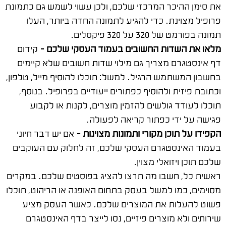
את סימן ההיכר המרכזי שלכם, ולכן עשוי לשמש גם כתמונת
פרופיל מצוינת. כדי להגיע לתמונה החדה ביותר, העלו
תמונה בפורמט של 320 על 320 פיקסלים.
מלאו את השדות החשובים בעמוד העסקי שלכם –
קידום
דף אינסטגרם מצריך גם מילוי שדות חשובים שלא קיימים
בחשבון המשתמש הרגיל. למשל: תוכלו להוסיף מייל, טלפון,
וכתובת פיזית ולהוסיף כפתורים ייעודיים בפרופיל. בנוסף,
תוכלו לעודד גולשים להזמין מוצרים, לקנות או לקבוע
פגישה על ידי כפתור קריאה לפעולה.
הקפידו על תוכן מקורי ותמונות מצוינות –
אם יש דבר חיוני
בעמוד האינסטגרם העסקי שלכם, זה לחלוק עם העוקבים
שלכם תוכן ויזואלי מצוין.
ראשית כל, חשבו מה תרצו להציג בפוסטים שלכם. במקרים
מסוימים, כמו למשל בעסק בתחום האופנה או הריהוט, תוכלו
פשוט להעלות את המוצרים שלכם. כאשר העסק מציע
שירותים ולא מוצרים פיזיים, נסו לייצר בדף האינסטגרם