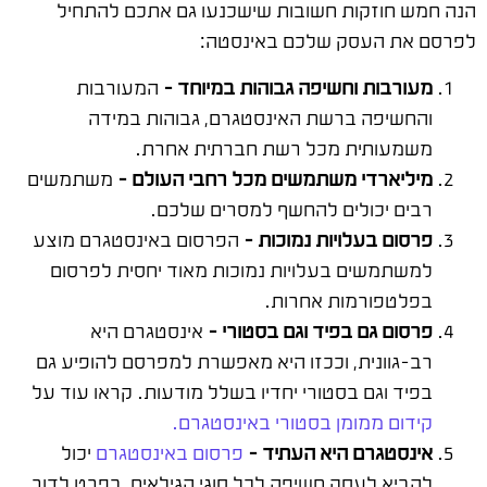
הנה חמש חוזקות חשובות שישכנעו גם אתכם להתחיל
לפרסם את העסק שלכם באינסטה:
מעורבות וחשיפה גבוהות במיוחד –
המעורבות
והחשיפה ברשת האינסטגרם, גבוהות במידה
משמעותית מכל רשת חברתית אחרת.
מיליארדי משתמשים מכל רחבי העולם –
משתמשים
רבים יכולים להחשף למסרים שלכם.
פרסום בעלויות נמוכות –
הפרסום באינסטגרם מוצע
למשתמשים בעלויות נמוכות מאוד יחסית לפרסום
בפלטפורמות אחרות.
פרסום גם בפיד וגם בסטורי –
אינסטגרם היא
רב-גוונית, וככזו היא מאפשרת למפרסם להופיע גם
בפיד וגם בסטורי יחדיו בשלל מודעות. קראו עוד על
קידום ממומן בסטורי באינסטגרם.
אינסטגרם היא העתיד –
פרסום באינסטגרם
יכול
להביא לעסק חשיפה לכל סוגי הגילאים, בפרט לדור