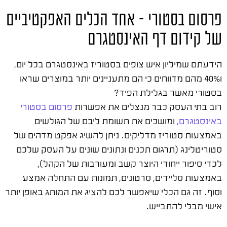
פרסום בסטורי – אחד הכלים האפקטיביים
של קידום דף האינסטגרם
הידעתם שמיליון איש צופים בסטוריז באינסטגרם בכל יום,
ו40% מהם מדווחים כי הם מתעניינים יותר במוצרים שראו
בסטורי מאשר בגלילת הפיד?
רוב בתי העסק כבר מנצלים את אפשרות
פרסום בסטורי
באינסטגרם,
ומושכים את תשומת ליבם של הגולשים
באמצעות סטוריז מדליקים. ניתן להשיג אפקט מדהים של
סטוריטלינג (תרגום תכנים ונתונים שונים על העסק שלכם
לכדי סיפור ייחודי היוצר קשב ומעורבות של הקהל),
באמצעות סליידים, סרטונים, תמונות עם התחלה אמצע
וסוף. זה גם הכלי שיאפשר לכם להציג את המותג באופן יותר
אישי מבלי להתבייש.