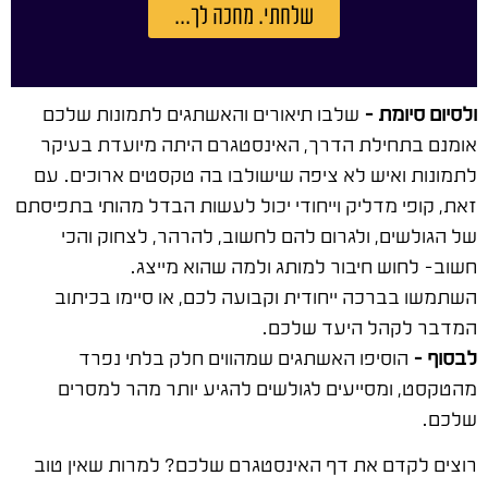
שלחתי. מחכה לך...
ולסיום סיומת –
שלבו תיאורים והאשתגים לתמונות שלכם
אומנם בתחילת הדרך, האינסטגרם היתה מיועדת בעיקר
לתמונות ואיש לא ציפה שישולבו בה טקסטים ארוכים. עם
זאת, קופי מדליק וייחודי יכול לעשות הבדל מהותי בתפיסתם
של הגולשים, ולגרום להם לחשוב, להרהר, לצחוק והכי
חשוב- לחוש חיבור למותג ולמה שהוא מייצג.
השתמשו בברכה ייחודית וקבועה לכם, או סיימו בכיתוב
המדבר לקהל היעד שלכם.
לבסוף –
הוסיפו האשתגים שמהווים חלק בלתי נפרד
מהטקסט, ומסייעים לגולשים להגיע יותר מהר למסרים
שלכם.
רוצים לקדם את דף האינסטגרם שלכם? למרות שאין טוב