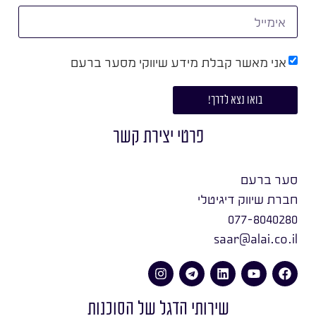
אני מאשר קבלת מידע שיווקי מסער ברעם
בואו נצא לדרך!
פרטי יצירת קשר
סער ברעם
חברת שיווק דיגיטלי
077-8040280
saar@alai.co.il
שירותי הדגל של הסוכנות