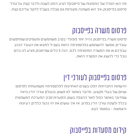
מה הוא הגודל של התמונות של פייסבוק? הגיע הזמן לשבת ולדבר קצת על גודל
פרסום בפייסבוק, איך הוא משתנה ומצורפת גם טבלה בשביל להקל עליכם קצת.
פרסום משרה בפייסבוק
פרסום משרה בפייסבוק נהיה יותר פופולרי בקרב משתמשים ומעסיקים שמחפשים
עובדים, ואפשר להשתמש בפלטפורמה הזאת בשביל למצוא את העובד הנכון
עבורכם או את המשרה המתאימה לכם. הנה 5 כלים שפייסבוק מציע לנו בהם
נוכל כדי להשיג את המטרה הזאת.
פרסום בפייסבוק לעורכי דין
הרשתות החברתיות הפכו בשנים האחרונות לפלטפורמה משמעותית לפרסום
ושיווק של בעלי מקצוע. מדובר באתגר לא פשוט, ובעולם עורכי הדין נראה
שמדובר באתגר כפול לאור ההצפה בשוק והסערות סביב המערכת המשפטית
בכלל ולשכת עורכי הדין בפרט. אז איך עושים את זה נכון? כללים, רעיונות
ודוגמאות – במאמר הבא.
קידום מסעדות בפייסבוק