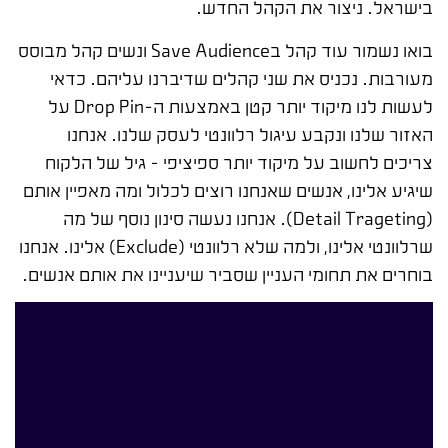
בישראל. ניצור את הקהל החדש.
בואו נשמור עוד קהל בSave Audience ונשים קהל מבוסס
מעורבות. נכניס את שני קהלים שדיברנו עליהם. כדאי
לעשות לנו מיקוד יותר קטן באמצעות ה-Drop Pin על
האזור שלנו ונקבע עיגול רלוונטי לעסק שלנו. אנחנו
צריכים לחשוב על מיקוד יותר ספיציפי – גיל של הלקוח
שיגיע אלינו, אנשים שאנחנו רוצים לכלול ומה מאפיין אותם
(Detail Trageting). אנחנו נעשה סינון נוסף של מה
שרלוונטי אלינו, ולמה שלא רלוונטי (Exclude) אלינו. אנחנו
בוחרים את תחומי העניין שסביר שיעניינו את אותם אנשים.