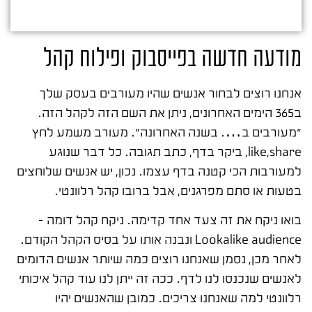
מודעה חדשה בפייסבוק ופילוח קהל
אנחנו רוצים לבחור אנשים שהיו מעורבים בעסק שלך
ב365 הימים האחרונים, ניתן את השם הזה לקהל הזה.
"מעורבים ב…. בשנה האחרונה". מעורב משמע לחץ
like,share, ביקר בדף, כתב תגובה. כל דבר שנוגע
למעורבות הכי קטנה בדף עצמו. נכון, יש אנשים שלוחצים
בטעות או סתם מפרגנים, אבל ברובו קהל רלוונטי.
בואו ניקח את זה צעד אחד קדימה. ניקח קהל דומה –
Lookalike audience ונבנה אותו על בסיס הקהל הקודם.
לאחר מכן, נסמן שאנחנו רוצים כמה שיותר אנשים הדומים
לאנשים שנכנסו לנו לדף. ככה זה ייתן לנו עוד קהל איכותי
רלוונטי למה שאנחנו צריכים. כמובן שהאנשים יהיו