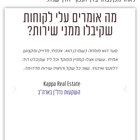
מה אומרים עלי לקוחות
שקיבלו ממני שירות?
סער הוא מומחה כשמו כן הוא. אכפתי, מדוייק ומקצוען
ס
אמיתי. עשינו אצלו קמפיין ממוקד וכל ליד שקיבלנו היה
רלוונטי ואיכותי. שווה כל שקל והחוויה שירות מדהימה.
בעו
Kappa Real Estate
מעי
השקעות נדל"ן בארה"ב